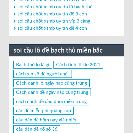
soi cầu chốt xsmb uy tín lô bạch thủ
soi cầu chốt xsmb uy tín đề 8 con
soi cầu chốt xsmb uy tín víp 3 càng
soi cầu chốt xsmb uy tín đề 4 con
soi cầu lô đề bạch thủ miền bắc
Bạch thủ lô là gì
Cách tính lô De 2021
cách xin số đề người chết
Cách đánh lô ngày nào cũng trúng
Cách đánh đề ngày nào cũng trúng
cách đánh đề đầu đuôi miền trung
các đề miễn phí quảng cáo
cầu dàn đề hôm nay giá nhiêu
cầu dàn đề xổ số 36