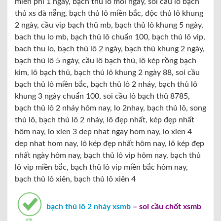
miễn phí 1 ngày, bạch thủ lô mỗi ngày, soi cầu lô bạch
thủ xs đà nẵng, bạch thủ lô miền bắc, độc thủ lô khung
2 ngày, cầu vip bạch thủ mb, bạch thủ lô khung 5 ngày,
bach thu lo mb, bạch thủ lô chuẩn 100, bạch thủ lô vip,
bach thu lo, bạch thủ lô 2 ngày, bạch thủ khung 2 ngày,
bạch thủ lô 5 ngày, cầu lô bạch thủ, lô kép rồng bạch
kim, lô bạch thủ, bạch thủ lô khung 2 ngày 88, soi cầu
bạch thủ lô miền bắc, bạch thủ lô 2 nháy, bạch thủ lô
khung 3 ngày chuẩn 100, soi cầu lô bạch thủ 8785,
bạch thủ lô 2 nháy hôm nay, lo 2nhay, bạch thủ lô, song
thủ lô, bạch thủ lô 2 nháy, lô đẹp nhất, kép đẹp nhất
hôm nay, lo xien 3 dep nhat ngay hom nay, lo xien 4
dep nhat hom nay, lô kép đẹp nhất hôm nay, lô kép đẹp
nhất ngày hôm nay, bạch thủ lô vip hôm nay, bạch thủ
lô vip miền bắc, bạch thủ lô vip miền bắc hôm nay,
bạch thủ lô xiên, bạch thủ lô xiên 4
bạch thủ lô 2 nháy xsmb
– soi cầu chốt xsmb