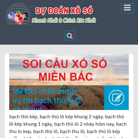
soi cầu chốt xsmb
uy tín bạch thủ lô 2
nháy víp
bạch thủ kép, bạch thủ lô kép khung 2 ngày, bạch thủ
lô kép khung 1 ngày, bạch thủ lô 2 nháy hôm nay, bach
thu lo kep, bạch thủ lô, bạch thu lô, bạch thủ lô kép