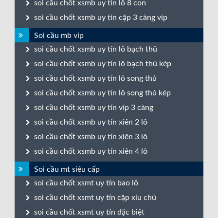
soi cầu chốt xsmb uy tín lô 8 con
soi cầu chốt xsmb uy tín cặp 3 càng víp
Soi cầu mb víp
soi cầu chốt xsmb uy tín lô bạch thủ
soi cầu chốt xsmb uy tín lô bạch thủ kép
soi cầu chốt xsmb uy tín lô song thủ
soi cầu chốt xsmb uy tín lô song thủ kép
soi cầu chốt xsmb uy tín víp 3 càng
soi cầu chốt xsmb uy tín xiên 2 lô
soi cầu chốt xsmb uy tín xiên 3 lô
soi cầu chốt xsmb uy tín xiên 4 lô
Soi cầu mt siêu cấp
soi cầu chốt xsmt uy tín bao lô
soi cầu chốt xsmt uy tín cặp xíu chủ
soi cầu chốt xsmt uy tín đặc biệt