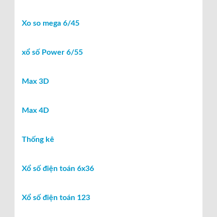
Xo so mega 6/45
xổ số Power 6/55
Max 3D
Max 4D
Thống kê
Xổ số điện toán 6x36
Xổ số điện toán 123