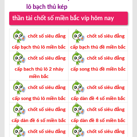
lô bạch thủ kép
thần tài chốt số miền bắc víp hôm nay
chốt số siêu đẳng
chốt số siêu đẳng
cấp bạch thủ lô miền bắc
cấp bạch thủ đề miền bắc
chốt số siêu đẳng
chốt số siêu đẳng
cấp bach thủ lô 2 nháy
cấp song thủ đề miền bắc
miền bắc
chốt số siêu đẳng
chốt số siêu đẳng
cấp song thủ lô miền bắc
cấp dàn đề 4 số miền bắc
chốt số siêu đẳng
chốt số siêu đẳng
cấp dàn đề 6 số miền bắc
cấp dàn đề 8 số miền bắc
chốt số siêu đẳng
chốt số siêu đẳng