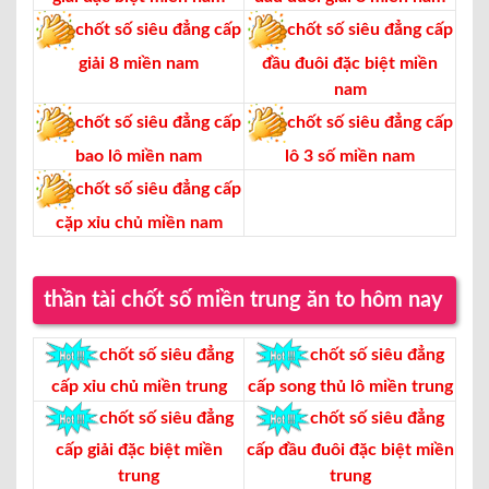
chốt số siêu đẳng cấp
chốt số siêu đẳng cấp
giải 8 miền nam
đầu đuôi đặc biệt miền
nam
chốt số siêu đẳng cấp
chốt số siêu đẳng cấp
bao lô miền nam
lô 3 số miền nam
chốt số siêu đẳng cấp
cặp xỉu chủ miền nam
thần tài chốt số miền trung ăn to hôm nay
chốt số siêu đẳng
chốt số siêu đẳng
cấp xỉu chủ miền trung
cấp song thủ lô miền trung
chốt số siêu đẳng
chốt số siêu đẳng
cấp giải đặc biệt miền
cấp đầu đuôi đặc biệt miền
trung
trung