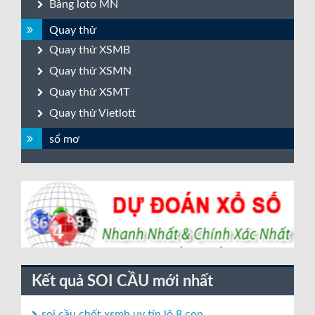
Bảng loto MN
Quay thử
Quay thử XSMB
Quay thử XSMN
Quay thử XSMT
Quay thử Vietlott
sổ mơ
Kết quả SOI CẦU mới nhất
soi cầu chốt xsmb uy tín lô 8 con