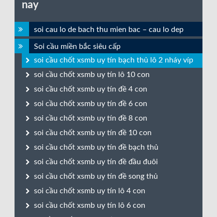
nay
soi cau lo de bach thu mien bac – cau lo dep
Soi cầu miền bắc siêu cấp
soi cầu chốt xsmb uy tín bạch thủ lô 2 nháy víp
soi cầu chốt xsmb uy tín lô 10 con
soi cầu chốt xsmb uy tín đề 4 con
soi cầu chốt xsmb uy tín đề 6 con
soi cầu chốt xsmb uy tín đề 8 con
soi cầu chốt xsmb uy tín đề 10 con
soi cầu chốt xsmb uy tín đề bạch thủ
soi cầu chốt xsmb uy tín đề đầu đuôi
soi cầu chốt xsmb uy tín đề song thủ
soi cầu chốt xsmb uy tín lô 4 con
soi cầu chốt xsmb uy tín lô 6 con