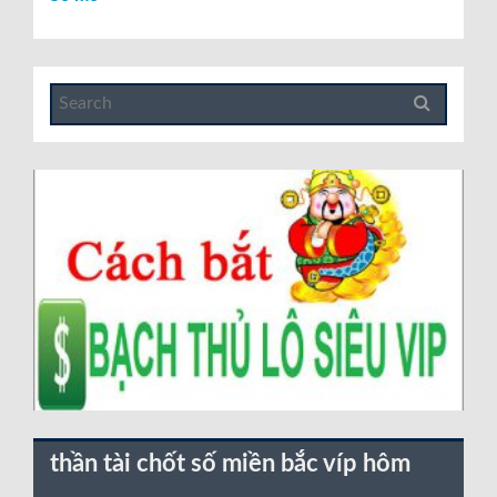
thần tài chốt số miền bắc víp hôm