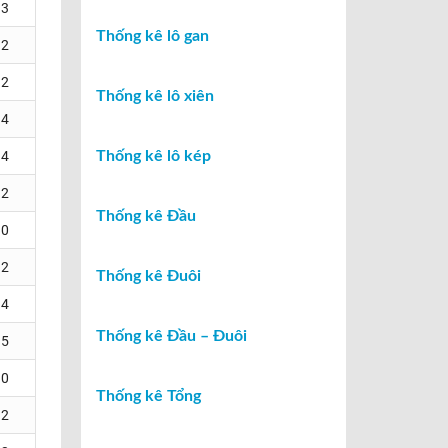
Thống kê lô gan
Thống kê lô xiên
Thống kê lô kép
Thống kê Đầu
Thống kê Đuôi
Thống kê Đầu – Đuôi
Thống kê Tổng