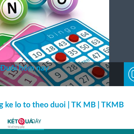
 Đuôi hôm nay
g ke lo to theo duoi | TK MB | TKMB