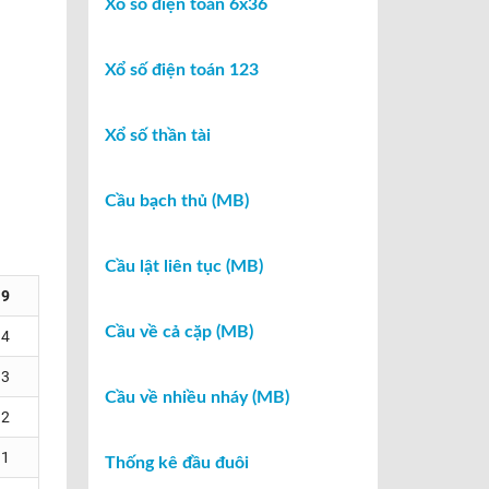
Xổ số điện toán 6x36
Xổ số điện toán 123
Xổ số thần tài
Cầu bạch thủ (MB)
Cầu lật liên tục (MB)
Cầu về cả cặp (MB)
Cầu về nhiều nháy (MB)
Thống kê đầu đuôi