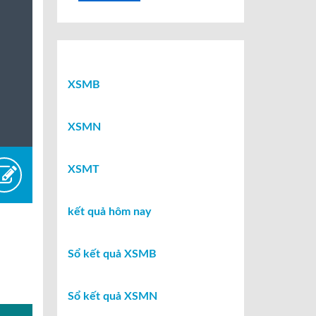
XSMB
XSMN
XSMT
kết quả hôm nay
Sổ kết quả XSMB
Sổ kết quả XSMN