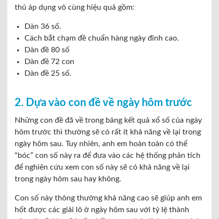
thủ áp dụng vô cùng hiệu quả gồm:
Dàn 36 số.
Cách bắt chạm đề chuẩn hàng ngày đỉnh cao.
Dàn đề 80 số
Dàn đề 72 con
Dàn đề 25 số.
2. Dựa vào con đề về ngày hôm trước
Những con đề đã về trong bảng kết quả xổ số của ngày
hôm trước thì thường sẽ có rất ít khả năng về lại trong
ngày hôm sau. Tuy nhiên, anh em hoàn toàn có thể
“bóc” con số này ra để đưa vào các hệ thống phân tích
để nghiên cứu xem con số này sẽ có khả năng về lại
trong ngày hôm sau hay không.
Con số này thông thường khả năng cao sẽ giúp anh em
hốt được các giải lô ở ngày hôm sau với tỷ lệ thành