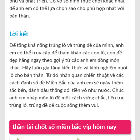
phú và phát triển. Có vô số hình thức chơi khác nhau
để anh em có thể lựa chọn sao cho phù hợp nhất với
bản thân.
Lời kết
Để tăng khả năng trúng lô và trúng đề của mình, anh
em có thể truy cập để tham khảo các con lô, con đề
đẹp hằng ngày theo gợi ý từ các anh em đồng môn
khác. Hãy luôn gia tăng kiến thức và kinh nghiệm nuôi
lô cho bản thân. Từ đó nhãn quan chiến thuật về các
cách đánh số đề Miền Bắc của anh em sẽ ngày thêm
sắc bén, đánh đâu thắng đó, tiền vô như nước. Chúc
anh em nhập môn lô đề một cách vững chắc, liên tục
trúng lô, trúng đề để cuộc sống thêm vui.
thần tài chốt số miền bắc víp hôm nay