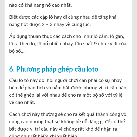
nào có khả năng nổ cao nhất.
Biết được các cặp lô hay đi cùng nhau để tăng khả
năng hốt được 2 – 3 nháy về cùng lúc.
Áp dụng thuần thục các cách chơi như lô câm, lô gan,
lô ra theo lô, lô nổ nhiều nháy, tần suất & chu kỳ đi của
bộ số,…
6. Phương pháp ghép cầu loto
Cầu lô tô này đòi hỏi người chơi cần phải có sự nhạy
bén để phân tích và nắm bắt được những vị trí cầu nào
có thể ghép lại với nhau để cho ra một bộ số với tỷ lệ
về cao nhất.
Cách chơi này thường sẽ cho ra kết quả thành công vô
cùng cao nhưng thật sự không hề dễ dàng gì để có thể
bắt được vị trí cầu này vì chúng rất khó để nhận ra
cũng như rất hiếm khi xuất hiện.