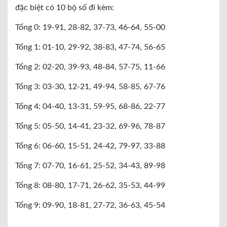
đặc biệt có 10 bộ số đi kèm:
Tổng 0: 19-91, 28-82, 37-73, 46-64, 55-00
Tổng 1: 01-10, 29-92, 38-83, 47-74, 56-65
Tổng 2: 02-20, 39-93, 48-84, 57-75, 11-66
Tổng 3: 03-30, 12-21, 49-94, 58-85, 67-76
Tổng 4: 04-40, 13-31, 59-95, 68-86, 22-77
Tổng 5: 05-50, 14-41, 23-32, 69-96, 78-87
Tổng 6: 06-60, 15-51, 24-42, 79-97, 33-88
Tổng 7: 07-70, 16-61, 25-52, 34-43, 89-98
Tổng 8: 08-80, 17-71, 26-62, 35-53, 44-99
Tổng 9: 09-90, 18-81, 27-72, 36-63, 45-54