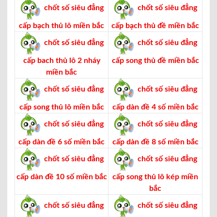
chốt số siêu đẳng
chốt số siêu đẳng
cấp bạch thủ lô miền bắc
cấp bạch thủ đề miền bắc
chốt số siêu đẳng
chốt số siêu đẳng
cấp bach thủ lô 2 nháy
cấp song thủ đề miền bắc
miền bắc
chốt số siêu đẳng
chốt số siêu đẳng
cấp song thủ lô miền bắc
cấp dàn đề 4 số miền bắc
chốt số siêu đẳng
chốt số siêu đẳng
cấp dàn đề 6 số miền bắc
cấp dàn đề 8 số miền bắc
chốt số siêu đẳng
chốt số siêu đẳng
cấp dàn đề 10 số miền bắc
cấp song thủ lô kép miền
bắc
chốt số siêu đẳng
chốt số siêu đẳng