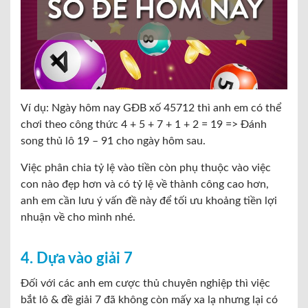
Ví dụ: Ngày hôm nay GĐB xố 45712 thì anh em có thể
chơi theo công thức 4 + 5 + 7 + 1 + 2 = 19 => Đánh
song thủ lô 19 – 91 cho ngày hôm sau.
Việc phân chia tỷ lệ vào tiền còn phụ thuộc vào việc
con nào đẹp hơn và có tỷ lệ về thành công cao hơn,
anh em cần lưu ý vấn đề này để tối ưu khoảng tiền lợi
nhuận về cho mình nhé.
4. Dựa vào giải 7
Đối với các anh em cược thủ chuyên nghiệp thì việc
bắt lô & đề giải 7 đã không còn mấy xa lạ nhưng lại có