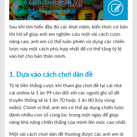
Top 6 cách đánh số đề
Miền Bắc hiệu quả nhất
2026
Sau khi tìm hiểu đầy đủ các khái niệm, kiến thức cơ bản
thì tôi sẽ giúp anh em nghiên cứu một vài cách cược
nâng cao, anh em có thể luân phiên sử dụng các chiến
lược này một cách phù hợp nhất để có thể tăng tỷ lệ
vào bờ cho bản thân mình.
1. Dựa vào cách chơi dàn đề
Tỷ lệ tiền thắng cược khi tham gia chơi đề tại cái nhà
cái online là 1 ăn 99 còn đối với các người ghi số đề
truyền thống sẽ là 1 ăn 70 hoặc 1 ăn 80 (tùy vùng
miền). Chính vì thế, anh em có thể áp dụng chiến lược
đánh nhiều con số cùng lúc trong một ngày để giúp
nâng khả năng chiến thắng của mình lên mức cao nhất.
Một vài cách chơi dàn đề thường được các anh em lô