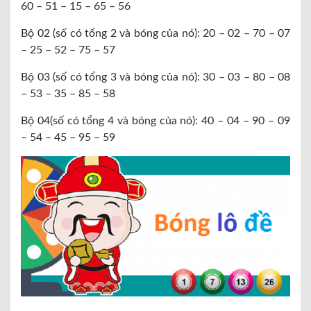
60 – 51 – 15 – 65 – 56
Bộ 02 (số có tổng 2 và bóng của nó): 20 – 02 – 70 – 07
– 25 – 52 – 75 – 57
Bộ 03 (số có tổng 3 và bóng của nó): 30 – 03 – 80 – 08
– 53 – 35 – 85 – 58
Bộ 04(số có tổng 4 và bóng của nó): 40 – 04 – 90 – 09
– 54 – 45 – 95 – 59