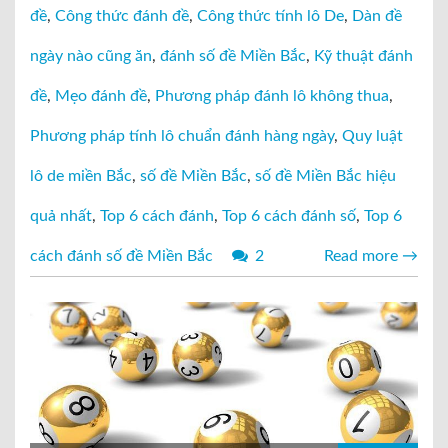
đề
,
Công thức đánh đề
,
Công thức tính lô De
,
Dàn đề
ngày nào cũng ăn
,
đánh số đề Miền Bắc
,
Kỹ thuật đánh
đề
,
Mẹo đánh đề
,
Phương pháp đánh lô không thua
,
Phương pháp tính lô chuẩn đánh hàng ngày
,
Quy luật
lô de miền Bắc
,
số đề Miền Bắc
,
số đề Miền Bắc hiệu
quả nhất
,
Top 6 cách đánh
,
Top 6 cách đánh số
,
Top 6
cách đánh số đề Miền Bắc
2
Read more
→