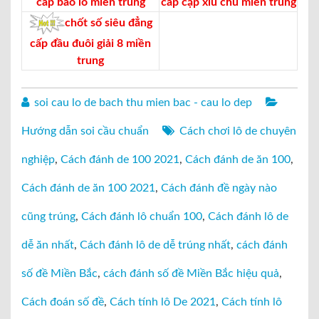
cấp bao lô miền trung
cấp cặp xỉu chủ miền trung
chốt số siêu đẳng
cấp đầu đuôi giải 8 miền
trung
soi cau lo de bach thu mien bac - cau lo dep
Hướng dẫn soi cầu chuẩn
Cách chơi lô de chuyên
nghiệp
,
Cách đánh de 100 2021
,
Cách đánh de ăn 100
,
Cách đánh de ăn 100 2021
,
Cách đánh đề ngày nào
cũng trúng
,
Cách đánh lô chuẩn 100
,
Cách đánh lô de
dễ ăn nhất
,
Cách đánh lô de dễ trúng nhất
,
cách đánh
số đề Miền Bắc
,
cách đánh số đề Miền Bắc hiệu quả
,
Cách đoán số đề
,
Cách tính lô De 2021
,
Cách tính lô