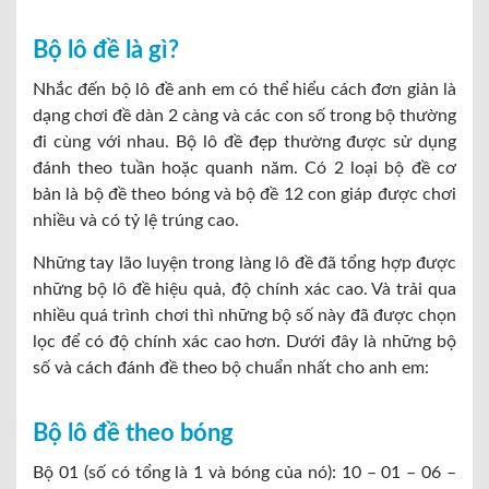
Bộ lô đề là gì?
Nhắc đến bộ lô đề anh em có thể hiểu cách đơn giản là
dạng chơi đề dàn 2 càng và các con số trong bộ thường
đi cùng với nhau. Bộ lô đề đẹp thường được sử dụng
đánh theo tuần hoặc quanh năm. Có 2 loại bộ đề cơ
bản là bộ đề theo bóng và bộ đề 12 con giáp được chơi
nhiều và có tỷ lệ trúng cao.
Những tay lão luyện trong làng lô đề đã tổng hợp được
những bộ lô đề hiệu quả, độ chính xác cao. Và trải qua
nhiều quá trình chơi thì những bộ số này đã được chọn
lọc để có độ chính xác cao hơn. Dưới đây là những bộ
số và cách đánh đề theo bộ chuẩn nhất cho anh em:
Bộ lô đề theo bóng
Bộ 01 (số có tổng là 1 và bóng của nó): 10 – 01 – 06 –