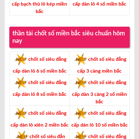
cấp bạch thủ lô kép miền
cấp dàn lô 4 số miền bắc
bắc
thần tài chốt số miền bắc siêu chuẩn hôm
nay
chốt số siêu đẳng
chốt số siêu đẳng
cấp dàn lô 6 số miền bắc
cấp 3 càng miền bắc
chốt số siêu đẳng
chốt số siêu đẳng
cấp dàn lô 8 số miền bắc
cấp dàn 3 càng 2 số miền
bắc
chốt số siêu đẳng
chốt số siêu đẳng
cấp dàn lô xiên 2 miền bắc
cấp dàn lô 10 số miền bắc
chốt số siêu đẳn
chốt số siêu đẳng