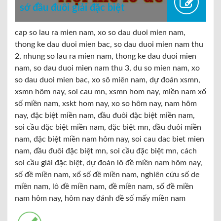
sớ đầu đuôi giải đặc biệt
cap so lau ra mien nam, xo so dau duoi mien nam,
thong ke dau duoi mien bac, so dau duoi mien nam thu
2, nhung so lau ra mien nam, thong ke dau duoi mien
nam, so dau duoi mien nam thu 3, du so mien nam, xo
so dau duoi mien bac, xo sô miên nam, dự đoán xsmn,
xsmn hôm nay, soi cau mn, xsmn hom nay, miền nam xổ
số miền nam, xskt hom nay, xo so hôm nay, nam hôm
nay, đặc biệt miền nam, đầu đuôi đặc biệt miền nam,
soi cầu đặc biệt miền nam, đặc biệt mn, đầu đuôi miền
nam, đặc biệt miền nam hôm nay, soi cau dac biet mien
nam, đầu đuôi đặc biệt mn, soi cầu đặc biệt mn, cách
soi cầu giải đặc biệt, dự đoán lô đề miền nam hôm nay,
số đề miền nam, xổ số đề miền nam, nghiên cứu số de
miền nam, lô đề miền nam, đề miền nam, số đề miền
nam hôm nay, hôm nay đánh đề số mấy miền nam