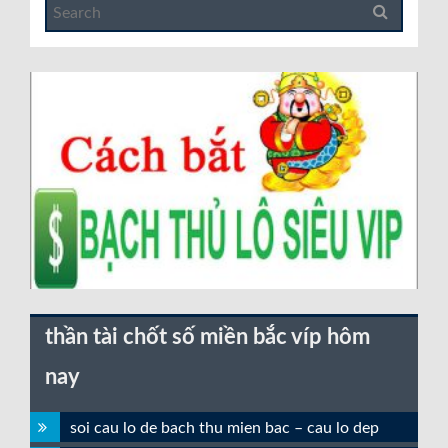
thần tài chốt số miền bắc víp hôm
nay
soi cau lo de bach thu mien bac – cau lo dep