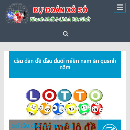
cầu dàn đề đầu đuôi miền nam ăn quanh
năm
soi cầu chốt xsmn uy tín