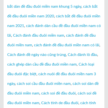
bắt dàn đề đầu đuôi miền nam khung 5 ngày
,
cách bắt
đề đầu đuôi miền nam 2020
,
cách bắt đề đầu đuôi miền
nam 2021
,
cách đánh dàn cầu đề đầu đuôi miền nam có
lãi
,
Cách đánh đầu đuôi miền nam
,
cách đánh đề đầu
đuôi miền nam
,
cách đánh đề đầu đuôi miền nam có lãi
,
Cách đánh đề ngày nào cũng trúng
,
Cách đánh lô đầu
,
cách ghép dàn cầu đề đầu đuôi miền nam
,
Cách loại
đầu đuôi đặc biệt
,
cách nuôi đề đầu đuôi miền nam 3
ngày
,
cách soi cầu đầu đuôi miền nam
,
cách soi dàn đề
đầu đuôi miền nam
,
cách soi đề đầu đuôi
,
cách soi đề
đầu đuôi miền nam
,
Cách tính de đầu đuôi
,
cách tính