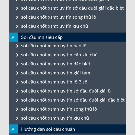
soi cầu chốt xsmt uy tín sớ đầu đuôi giải đặc biệt
soi cầu chốt xsmt uy tín song thủ lô
soi cầu chốt xsmt uy tín xíu chủ
Soi cầu mn siêu cấp
soi cầu chốt xsmn uy tín bao lô
soi cầu chốt xsmn uy tín cặp xíu chủ
soi cầu chốt xsmn uy tín đặc biệt
soi cầu chốt xsmn uy tín giải tám
soi cầu chốt xsmn uy tín lô 3 số
soi cầu chốt xsmn uy tín sớ đầu đuôi giải 8
soi cầu chốt xsmn uy tín sớ đầu đuôi giải đặc biệt
soi cầu chốt xsmn uy tín song thủ lô
soi cầu chốt xsmn uy tín xíu chủ
Hướng dẫn soi cầu chuẩn