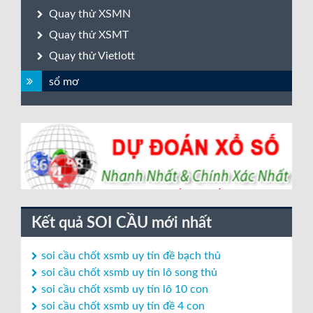
Quay thử XSMN
Quay thử XSMT
Quay thử Vietlott
sổ mơ
Kết quả SOI CẦU mới nhất
soi cầu chốt xsmb uy tín đề bạch thủ
soi cầu chốt xsmb uy tín lô song thủ
soi cầu chốt xsmb uy tín lô 10 con
soi cầu chốt xsmb uy tín đề 4 con