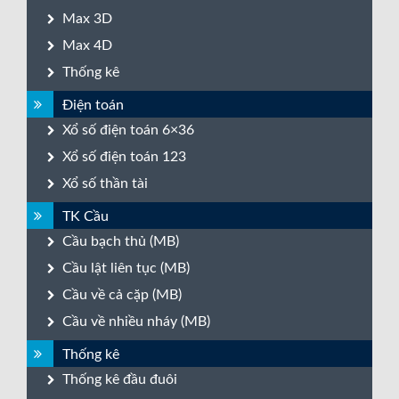
Max 3D
Max 4D
Thống kê
Điện toán
Xổ số điện toán 6×36
Xổ số điện toán 123
Xổ số thần tài
TK Cầu
Cầu bạch thủ (MB)
Cầu lật liên tục (MB)
Cầu về cả cặp (MB)
Cầu về nhiều nháy (MB)
Thống kê
Thống kê đầu đuôi