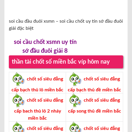
soi cầu đầu đuôi xsmn – soi cầu chốt uy tín sớ đầu đuôi
giải đặc biệt
soi cầu chốt xsmn uy tín
sớ đầu đuôi giải 8
thần tài chốt số miền bắc víp hôm nay
chốt số siêu đẳng
chốt số siêu đẳng
cấp bạch thủ lô miền bắc
cấp bạch thủ đề miền bắc
chốt số siêu đẳng
chốt số siêu đẳng
cấp bach thủ lô 2 nháy
cấp song thủ đề miền bắc
miền bắc
chốt số siêu đẳng
chốt số siêu đẳng