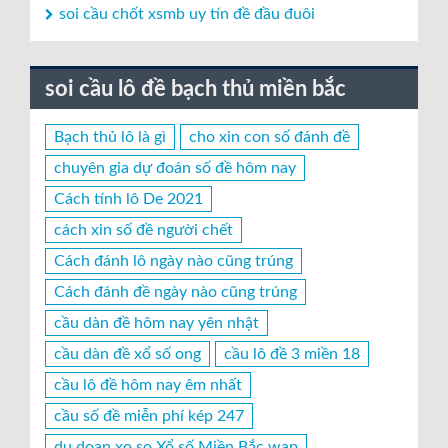
soi cầu chốt xsmb uy tín đề đầu đuôi
soi cầu lô đề bạch thủ miền bắc
Bạch thủ lô là gì
cho xin con số đánh đề
chuyên gia dự đoán số đề hôm nay
Cách tính lô De 2021
cách xin số đề người chết
Cách đánh lô ngày nào cũng trúng
Cách đánh đề ngày nào cũng trúng
cầu dàn đề hôm nay yên nhật
cầu dàn đề xổ số ong
cầu lô đề 3 miền 18
cầu lô đề hôm nay êm nhất
cầu số đề miễn phí kép 247
du doan xo so Xổ số Miền Bắc wap