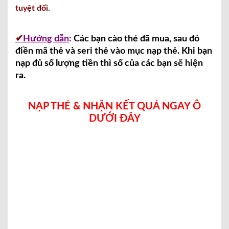
tuyệt đối.
✔
Hướng dẫn
:
Các bạn cào thẻ đã mua, sau đó
điền mã thẻ và seri thẻ vào mục nạp thẻ. Khi bạn
nạp đủ số lượng tiền thì số của các bạn sẽ hiện
ra.
NẠP THẺ & NHẬN KẾT
QUẢ NGAY Ô
DƯỚI ĐÂY