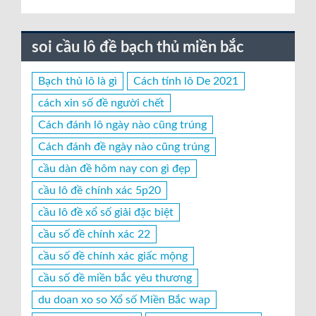
soi cầu lô đề bạch thủ miền bắc
Bạch thủ lô là gì
Cách tính lô De 2021
cách xin số đề người chết
Cách đánh lô ngày nào cũng trúng
Cách đánh đề ngày nào cũng trúng
cầu dàn đề hôm nay con gì đẹp
cầu lô đề chính xác 5p20
cầu lô đề xổ số giải đặc biệt
cầu số đề chính xác 22
cầu số đề chính xác giấc mộng
cầu số đề miền bắc yêu thương
du doan xo so Xổ số Miền Bắc wap