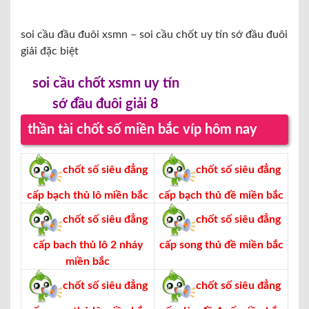
soi cầu đầu đuôi xsmn – soi cầu chốt uy tín sớ đầu đuôi
giải đặc biệt
soi cầu chốt xsmn uy tín
sớ đầu đuôi giải 8
thần tài chốt số miền bắc víp hôm nay
chốt số siêu đẳng
chốt số siêu đẳng
cấp bạch thủ lô miền bắc
cấp bạch thủ đề miền bắc
chốt số siêu đẳng
chốt số siêu đẳng
cấp bach thủ lô 2 nháy
cấp song thủ đề miền bắc
miền bắc
chốt số siêu đẳng
chốt số siêu đẳng