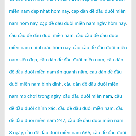
miền nam dep nhat hom nay
,
cap dàn đề đầu đuôi miền
nam hom nay
,
cặp đề đầu đuôi miền nam ngày hôm nay
,
cầu cầu đề đầu đuôi miền nam
,
cầu cầu đề đầu đuôi
miền nam chính xác hôm nay
,
cầu cầu đề đầu đuôi miền
nam siêu đẹp
,
cầu dàn đề đầu đuôi miền nam
,
cầu dàn
đề đầu đuôi miền nam ăn quanh năm
,
cau dàn đề đầu
đuôi miền nam binh dinh
,
cầu dàn đề đầu đuôi miền
nam mb chơi trong ngày
,
cầu đầu đuôi miền nam
,
cầu
đề đầu đuôi chính xác
,
cầu đề đầu đuôi miền nam
,
cầu
đề đầu đuôi miền nam 247
,
cầu đề đầu đuôi miền nam
3 ngày
,
cầu đề đầu đuôi miền nam 666
,
cầu đề đầu đuôi