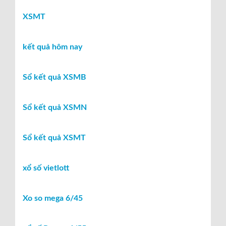
XSMT
kết quả hôm nay
Sổ kết quả XSMB
Sổ kết quả XSMN
Sổ kết quả XSMT
xổ số vietlott
Xo so mega 6/45