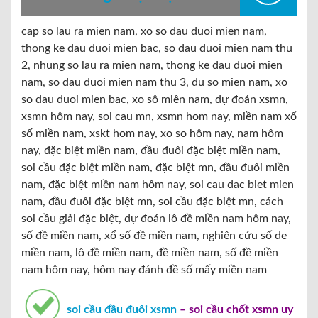
cap so lau ra mien nam, xo so dau duoi mien nam,
thong ke dau duoi mien bac, so dau duoi mien nam thu
2, nhung so lau ra mien nam, thong ke dau duoi mien
nam, so dau duoi mien nam thu 3, du so mien nam, xo
so dau duoi mien bac, xo sô miên nam, dự đoán xsmn,
xsmn hôm nay, soi cau mn, xsmn hom nay, miền nam xổ
số miền nam, xskt hom nay, xo so hôm nay, nam hôm
nay, đặc biệt miền nam, đầu đuôi đặc biệt miền nam,
soi cầu đặc biệt miền nam, đặc biệt mn, đầu đuôi miền
nam, đặc biệt miền nam hôm nay, soi cau dac biet mien
nam, đầu đuôi đặc biệt mn, soi cầu đặc biệt mn, cách
soi cầu giải đặc biệt, dự đoán lô đề miền nam hôm nay,
số đề miền nam, xổ số đề miền nam, nghiên cứu số de
miền nam, lô đề miền nam, đề miền nam, số đề miền
nam hôm nay, hôm nay đánh đề số mấy miền nam
soi cầu đầu đuôi xsmn
– soi cầu chốt xsmn uy