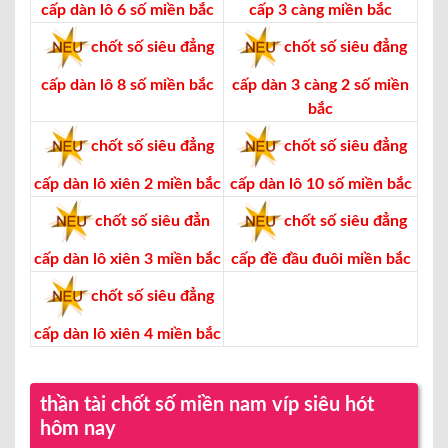
cấp dàn lô 6 số miền bắc
cấp 3 càng miền bắc
chốt số siêu đẳng
chốt số siêu đẳng
cấp dàn lô 8 số miền bắc
cấp dàn 3 càng 2 số miền
bắc
chốt số siêu đẳng
chốt số siêu đẳng
cấp dàn lô xiên 2 miền bắc
cấp dàn lô 10 số miền bắc
chốt số siêu đẳn
chốt số siêu đẳng
cấp dàn lô xiên 3 miền bắc
cấp đề đầu đuôi miền bắc
chốt số siêu đẳng
cấp dàn lô xiên 4 miền bắc
thần tài chốt số miền nam víp siêu hót
hôm nay