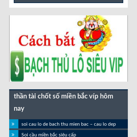
thần tài chốt số miền bắc víp hôm
nay
soi cau lo de bach thu mien bac – cau lo dep
Soi cầu miền bắc siêu cấp