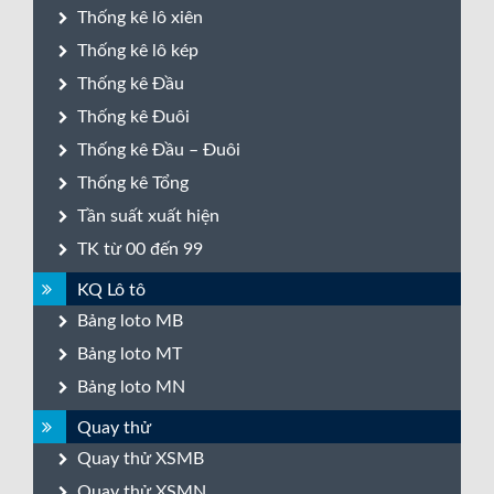
Thống kê lô xiên
Thống kê lô kép
Thống kê Đầu
Thống kê Đuôi
Thống kê Đầu – Đuôi
Thống kê Tổng
Tần suất xuất hiện
TK từ 00 đến 99
KQ Lô tô
Bảng loto MB
Bảng loto MT
Bảng loto MN
Quay thử
Quay thử XSMB
Quay thử XSMN