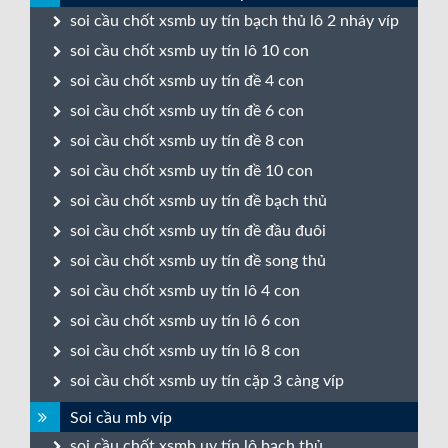
soi cầu chốt xsmb uy tín bạch thủ lô 2 nháy víp
soi cầu chốt xsmb uy tín lô 10 con
soi cầu chốt xsmb uy tín đề 4 con
soi cầu chốt xsmb uy tín đề 6 con
soi cầu chốt xsmb uy tín đề 8 con
soi cầu chốt xsmb uy tín đề 10 con
soi cầu chốt xsmb uy tín đề bạch thủ
soi cầu chốt xsmb uy tín đề đầu đuôi
soi cầu chốt xsmb uy tín đề song thủ
soi cầu chốt xsmb uy tín lô 4 con
soi cầu chốt xsmb uy tín lô 6 con
soi cầu chốt xsmb uy tín lô 8 con
soi cầu chốt xsmb uy tín cặp 3 càng víp
Soi cầu mb víp
soi cầu chốt xsmb uy tín lô bạch thủ