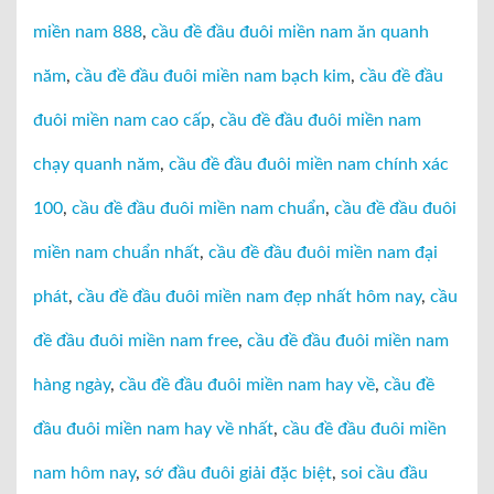
miền nam 888
,
cầu đề đầu đuôi miền nam ăn quanh
năm
,
cầu đề đầu đuôi miền nam bạch kim
,
cầu đề đầu
đuôi miền nam cao cấp
,
cầu đề đầu đuôi miền nam
chạy quanh năm
,
cầu đề đầu đuôi miền nam chính xác
100
,
cầu đề đầu đuôi miền nam chuẩn
,
cầu đề đầu đuôi
miền nam chuẩn nhất
,
cầu đề đầu đuôi miền nam đại
phát
,
cầu đề đầu đuôi miền nam đẹp nhất hôm nay
,
cầu
đề đầu đuôi miền nam free
,
cầu đề đầu đuôi miền nam
hàng ngày
,
cầu đề đầu đuôi miền nam hay về
,
cầu đề
đầu đuôi miền nam hay về nhất
,
cầu đề đầu đuôi miền
nam hôm nay
,
sớ đầu đuôi giải đặc biệt
,
soi cầu đầu