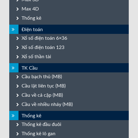
Max 4D
Thống kê
Điện toán
Xổ số điện toán 6×36
Xổ số điện toán 123
Xổ số thần tài
TK Cầu
Cầu bạch thủ (MB)
Cầu lật liên tục (MB)
Cầu về cả cặp (MB)
Cầu về nhiều nháy (MB)
Thống kê
Thống kê đầu đuôi
Thống kê lô gan