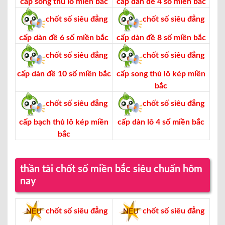
cấp song thủ lô miền bắc
cấp dàn đề 4 số miền bắc
chốt số siêu đẳng
chốt số siêu đẳng
cấp dàn đề 6 số miền bắc
cấp dàn đề 8 số miền bắc
chốt số siêu đẳng
chốt số siêu đẳng
cấp dàn đề 10 số miền bắc
cấp song thủ lô kép miền
bắc
chốt số siêu đẳng
chốt số siêu đẳng
cấp bạch thủ lô kép miền
cấp dàn lô 4 số miền bắc
bắc
thần tài chốt số miền bắc siêu chuẩn hôm
nay
chốt số siêu đẳng
chốt số siêu đẳng