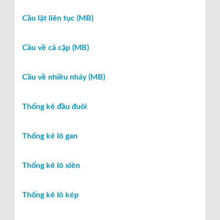
Cầu lật liên tục (MB)
Cầu về cả cặp (MB)
Cầu về nhiều nháy (MB)
Thống kê đầu đuôi
Thống kê lô gan
Thống kê lô xiên
Thống kê lô kép