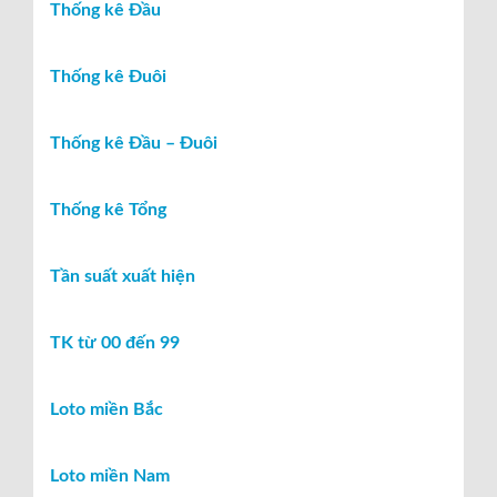
Thống kê Đầu
Thống kê Đuôi
Thống kê Đầu – Đuôi
Thống kê Tổng
Tần suất xuất hiện
TK từ 00 đến 99
Loto miền Bắc
Loto miền Nam