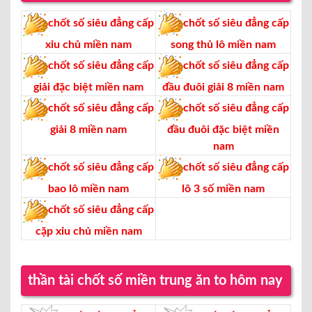
chốt số siêu đẳng cấp
chốt số siêu đẳng cấp
xỉu chủ miền nam
song thủ lô miền nam
chốt số siêu đẳng cấp
chốt số siêu đẳng cấp
giải đặc biệt miền nam
đầu đuôi giải 8 miền nam
chốt số siêu đẳng cấp
chốt số siêu đẳng cấp
giải 8 miền nam
đầu đuôi đặc biệt miền
nam
chốt số siêu đẳng cấp
chốt số siêu đẳng cấp
bao lô miền nam
lô 3 số miền nam
chốt số siêu đẳng cấp
cặp xỉu chủ miền nam
thần tài chốt số miền trung ăn to hôm nay