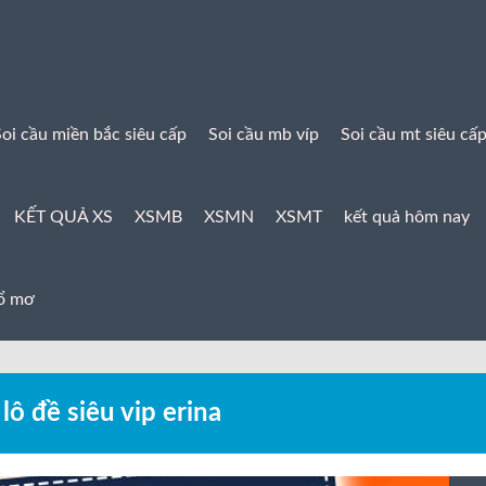
Soi cầu miền bắc siêu cấp
Soi cầu mb víp
Soi cầu mt siêu cấ
KẾT QUẢ XS
XSMB
XSMN
XSMT
kết quả hôm nay
ổ mơ
lô đề siêu vip erina