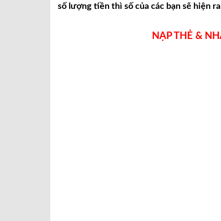
số lượng tiền thì số của các bạn sẽ hiện ra
NẠP THẺ & NH