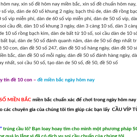
y hôm nay, xin số đề hôm nay miền bắc, xin số đề chuẩn hôm nay,
 số vip, dàn de 60 số khung 2 ngày, bạch thủ de, dàn đề rồng bạ
 số vip miễn phí, dàn de 60 số víp miễn phí, dàn de 50 số víp, dà
soi cầu đề, dàn 10 số khung 3 ngày, dàn 3 càng 10 số, dàn 3 càn
e 10 số rồng bạch kim, dàn de bất tử 10 số, soi cầu dàn de 10 s
số bất bại, dàn de 50 số đánh quanh năm, dàn de 50 số đẹp nhất t
ề 50 con, dàn đề 50 số 247, dàn đề 50 số hàng ngày, dàn đề 50 
iền bắc, dàn đề 50 số mỗi ngày, dàn đề 50 số đánh hàng ngày, d
 nhất, soi cầu 50 số, tạo dàn de 50 số, đề 50, đề 50 số
y tín đề 10 con –
đề miền bắc ngày hôm nay
 SỐ MIỀN BẮC
miền bắc chuẩn xác để chơi trong ngày hôm nay
ho các chuyên gia của chúng tôi tìm giúp các bạn lấy CẦU VÍP 
”
trúng cầu lô? Bạn loay hoay tìm cho mình một phương pháp S
quá lo lắng vì đã có dịch vụ soi cầu chuẩn của chúng tôi.