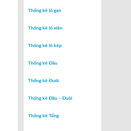
Thống kê lô gan
Thống kê lô xiên
Thống kê lô kép
Thống kê Đầu
Thống kê Đuôi
Thống kê Đầu – Đuôi
Thống kê Tổng