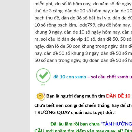
miễn phí, xin số lô hôm nay, xin xăm số đề ngà
thủ de 3 càng, dàn de 20 số hôm nay, dàn de 20
bach thu đề, dàn de 36 số bất bại vip, dàn de 60
10 số rồng bạch kim, lode799, cầu đề hôm nay, 
khung 3 ngày, dàn de 10 số ngày hôm nay, dàn d
ra, soi cầu lô dàn de vip 10 số, dàn đề 50, 50 
ngày, dàn lô de 50 con khung trong ngày, dàn đ
nay, dàn đề 50 số khung 3 ngày, dàn đề 50 số m
50 số đánh trong ngày, dự đoán dàn đề 50 số hay
đề 10 con xsmb
– soi cầu chốt xsmb u
Bạn là người đang muốn tìm
DÀN ĐỀ 10
chưa biết nên con gì để chiến thắng, hãy để c
TRƯỜNG QUAY chuẩn xác tuyệt đối .!
Đã lâu lắm rồi bạn chưa
“TẬN HƯỞNG
CẦU mới nhằm tìm kiếm vận may quay lại? Đừng 