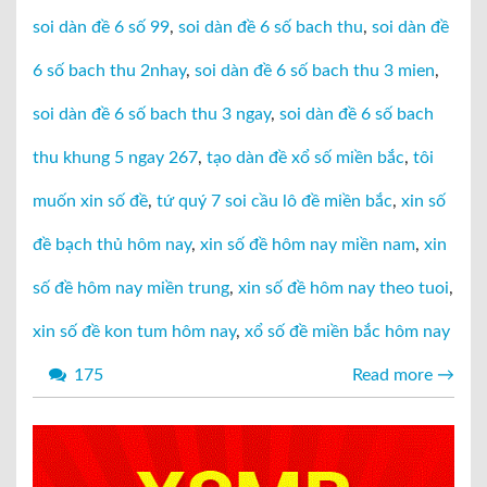
soi dàn đề 6 số 99
,
soi dàn đề 6 số bach thu
,
soi dàn đề
6 số bach thu 2nhay
,
soi dàn đề 6 số bach thu 3 mien
,
soi dàn đề 6 số bach thu 3 ngay
,
soi dàn đề 6 số bach
thu khung 5 ngay 267
,
tạo dàn đề xổ số miền bắc
,
tôi
muốn xin số đề
,
tứ quý 7 soi cầu lô đề miền bắc
,
xin số
đề bạch thủ hôm nay
,
xin số đề hôm nay miền nam
,
xin
số đề hôm nay miền trung
,
xin số đề hôm nay theo tuoi
,
xin số đề kon tum hôm nay
,
xổ số đề miền bắc hôm nay
175
Read more
→