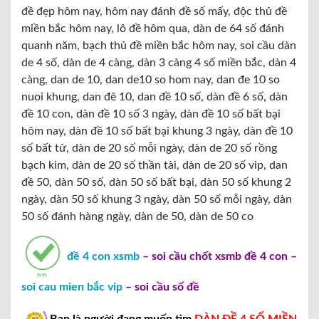
đề đẹp hôm nay, hôm nay đánh đề số mấy, độc thủ đề
miền bắc hôm nay, lô đề hôm qua, dàn de 64 số đánh
quanh năm, bạch thủ đề miền bắc hôm nay, soi cầu dàn
de 4 số, dàn de 4 càng, dàn 3 càng 4 số miền bắc, dàn 4
càng, dan de 10, dan de10 so hom nay, dan đe 10 so
nuoi khung, dan đê 10, dan đề 10 số, dàn đề 6 số, dàn
đề 10 con, dàn đề 10 số 3 ngày, dàn đề 10 số bất bại
hôm nay, dàn đề 10 số bất bại khung 3 ngày, dàn đề 10
số bất tử, dàn de 20 số mỗi ngày, dàn de 20 số rồng
bạch kim, dàn de 20 số thần tài, dàn de 20 số vip, dan
đề 50, dàn 50 số, dàn 50 số bất bại, dàn 50 số khung 2
ngày, dàn 50 số khung 3 ngày, dàn 50 số mỗi ngày, dàn
50 số đánh hàng ngày, dàn de 50, dàn de 50 co
đề 4 con xsmb
– soi cầu chốt xsmb đề 4 con –
soi cau mien bắc vip
– soi cầu số đề