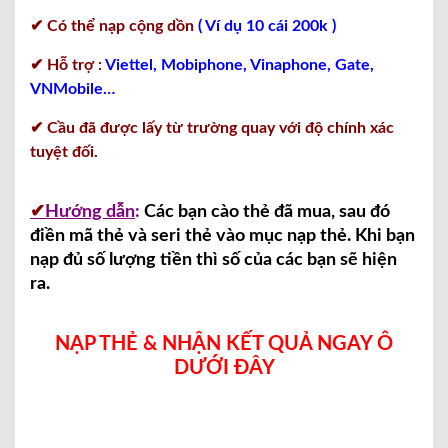
✔ Có thể nạp cộng dồn
( Ví dụ 10 cái 200k )
✔ Hỗ trợ :
Viettel, Mobiphone, Vinaphone, Gate,
VNMobile…
✔ Cầu đã được lấy từ trường quay với độ chính xác
tuyệt đối.
✔
Hướng dẫn
:
Các bạn cào thẻ đã mua, sau đó
điền mã thẻ và seri thẻ vào mục nạp thẻ. Khi bạn
nạp đủ số lượng tiền thì số của các bạn sẽ hiện
ra.
NẠP THẺ & NHẬN KẾT
QUẢ NGAY Ô
DƯỚI ĐÂY