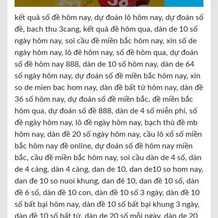
kết quả số đề hôm nay, dự đoán lô hôm nay, dự đoán số
đề, bach thu 3cang, kết quả đề hôm qua, dàn de 10 số
ngày hôm nay, soi cầu đề miền bắc hôm nay, xin số de
ngày hôm nay, lô đê hôm nay, số đề hôm qua, dự đoán
số đề hôm nay 888, dàn de 10 số hôm nay, dàn de 64
số ngày hôm nay, dự đoán số đề miền bắc hôm nay, xin
so de mien bac hom nay, dàn đề bất tử hôm nay, dàn đề
36 số hôm nay, dự đoán số đề miền bắc, đề miền bắc
hôm qua, dự đoán số đề 888, dàn de 4 số miễn phí, số
đề ngày hôm nay, lô đề ngày hôm nay, bạch thủ đề mb
hôm nay, dàn đề 20 số ngày hôm nay, cầu lô xổ số miền
bắc hôm nay đề online, dự đoán số đề hôm nay miền
bắc, cầu đề miền bắc hôm nay, soi cầu dàn de 4 số, dàn
de 4 càng, dàn 4 càng, dan de 10, dan de10 so hom nay,
dan đe 10 so nuoi khung, dan đê 10, dan đề 10 số, dàn
đề 6 số, dàn đề 10 con, dàn đề 10 số 3 ngày, dàn đề 10
số bất bại hôm nay, dàn đề 10 số bất bại khung 3 ngày,
dàn đề 10 số bất tử, dàn de 20 số mỗi ngày, dàn de 20