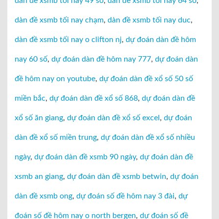
dàn đề xsmb tối nay 49 số
,
dàn đề xsmb tối nay 64 so
,
dàn đề xsmb tối nay chạm
,
dàn đề xsmb tối nay duc
,
dàn đề xsmb tối nay o clifton nj
,
dự đoán dàn đề hôm
nay 60 số
,
dự đoán dàn đề hôm nay 777
,
dự đoán dàn
đề hôm nay on youtube
,
dự đoán dàn đề xổ số 50 số
miền bắc
,
dự đoán dàn đề xổ số 868
,
dự đoán dàn đề
xổ số ăn giang
,
dự đoán dàn đề xổ số excel
,
dự đoán
dàn đề xổ số miền trung
,
dự đoán dàn đề xổ số nhiều
ngày
,
dự đoán dàn đề xsmb 90 ngày
,
dự đoán dàn đề
xsmb an giang
,
dự đoán dàn đề xsmb betwin
,
dự đoán
dàn đề xsmb ong
,
dự đoán số đề hôm nay 3 đài
,
dự
đoán số đề hôm nay o north bergen
,
dự đoán số đề