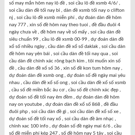
số may mắn hôm nay lô đề , soi cầu lô đề xsmb 4/6/ ,
soi cầu dàn đề tối nay bỉ , dàn đề xsmb tối nay o clifton
nj , soi cầu lô đề xsmb miễn phí , dự đoán dàn đề hôm
nay 777 , xin số đề hôm nay theo tuoi , đề đầu đuôi 4
ngày chưa về , đề hôm nay về số mấy , soi cầu dàn đề
siêu chuẩn 99 , cầu lô đề xsmb 00-99 , dự đoán dàn đề
xổ số nhiều ngày , cầu dàn đề xổ số daklak , soi cầu dàn
đề hôm nay yên bái , soi cầu dàn đề tối nay qua , soi
cầu dàn đề chính xác rông bạch kim , tôi muốn xin số
đề , cầu dàn đề xổ số 36 , xin số đề kon tum hôm nay ,
dự đoán dàn đề xsmb ong , dự đoán số đề ngày mai yêu
nhau , cầu dàn đề xổ số ong , soi cầu dàn đề xổ số xsmb
, cầu số đề miền bắc âu cơ , cầu số đề chính xác đẹp ,
dự đoán số đề tối nay êm đềm , dự đoán dàn đề hôm
nay on youtube , dự đoán dàn đề xổ số 868 , đề đầu
đuôi php , soi cầu dàn đề gì , soi cầu dàn đề xổ số xe ,
dự đoán số đề tối nay xổ , soi cầu dàn đề âm nhạc ,
chinh xac 100 info , dự đoán số đề ngày mai 6/6 , cầu
số đề miễn phí kép 247 , số đề hôm nay 5 tây , soi cầu