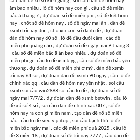
cầu dàn đề xổ số kiên giang , soi cầu dàn đề hôm nay
âm bao nhiêu , lô đề hôm nay con gì , cầu số đề miền
bắc ă tháng 7 , dự đoán số đề miễn phí , số đề kết hôm
nay , chốt số đề hôm nay , số đề ngày mai ân , dàn đề
xsmb tối nay duc , cho xin con số đánh đề , dự đoán
dàn đề hôm nay 60 số , lô đề đầu đuôi câm , các đề
miễn phí quảng cáo , dự đoán số đề ngày mai 9 tháng 3
, cầu số đề miền bắc ă ăn bao nhiêu , dự đoán số đề
miễn phí gì , cầu lô đề xsmb yg , cầu số đề miền bắc yêu
thương , dự đoán số đề miễn phí ơ mỹ , dàn đề xsmb
tối nay 64 so , dự đoán dàn đề xsmb 90 ngày , cầu lô đề
chính xác qq , cầu dàn đề hôm nay yên nhật , soi cầu
xsmb soi cầu win2888 soi cầu lô đề , dự đoán số đề
ngày mai 7/7/2 , dự đoán dàn đề xsmb betwin , cầu lô
đề xổ số 4 số , soi cầu dàn đề chính xác 007 , số đề
hôm nay ra con gì miền nam , tạo dàn đề xổ số miền
bắc , cầu lô đề siêu vip itop , soi cầu bạch thủ lô đề
miền bắc ngày mai , các đề miễn phí quả 2025 , cầu lô
đề 3 miền 18 , dự đoán số đề tối nay 7777 , cầu dàn đề