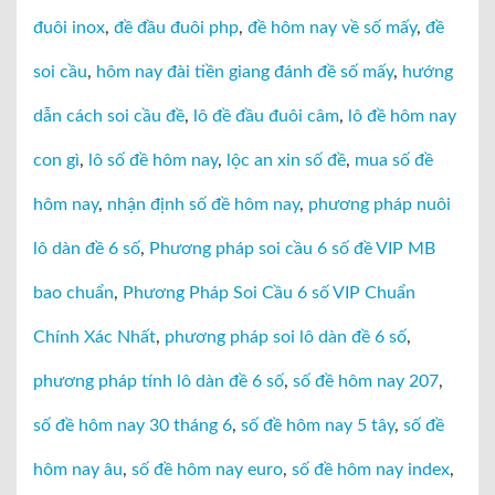
đuôi inox
,
đề đầu đuôi php
,
đề hôm nay về số mấy
,
đề
soi cầu
,
hôm nay đài tiền giang đánh đề số mấy
,
hướng
dẫn cách soi cầu đề
,
lô đề đầu đuôi câm
,
lô đề hôm nay
con gì
,
lô số đề hôm nay
,
lộc an xin số đề
,
mua số đề
hôm nay
,
nhận định số đề hôm nay
,
phương pháp nuôi
lô dàn đề 6 số
,
Phương pháp soi cầu 6 số đề VIP MB
bao chuẩn
,
Phương Pháp Soi Cầu 6 số VIP Chuẩn
Chính Xác Nhất
,
phương pháp soi lô dàn đề 6 số
,
phương pháp tính lô dàn đề 6 số
,
số đề hôm nay 207
,
số đề hôm nay 30 tháng 6
,
số đề hôm nay 5 tây
,
số đề
hôm nay âu
,
số đề hôm nay euro
,
số đề hôm nay index
,