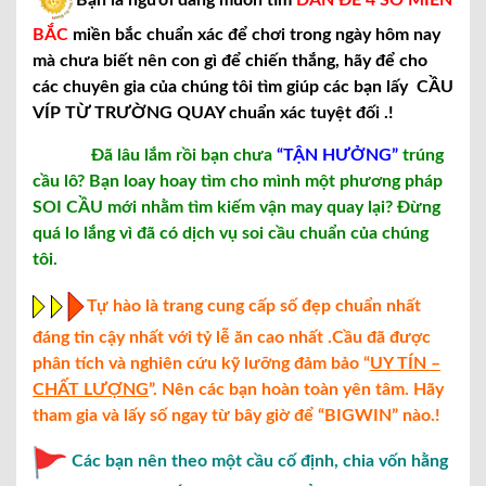
Bạn là người đang muốn tìm
DÀN ĐỀ 4 SỐ MIỀN
BẮC
miền bắc chuẩn xác để chơi trong ngày hôm nay
mà chưa biết nên con gì để chiến thắng, hãy để cho
các chuyên gia của chúng tôi tìm giúp các bạn lấy CẦU
VÍP TỪ TRƯỜNG QUAY chuẩn xác tuyệt đối .!
Đã lâu lắm rồi bạn chưa
“TẬN HƯỞNG”
trúng
cầu lô? Bạn loay hoay tìm cho mình một phương pháp
SOI CẦU mới nhằm tìm kiếm vận may quay lại? Đừng
quá lo lắng vì đã có dịch vụ soi cầu chuẩn của chúng
tôi.
Tự hào là trang cung cấp số đẹp chuẩn nhất
đáng tin cậy nhất với tỷ lễ ăn cao nhất .Cầu đã được
phân tích và nghiên cứu kỹ lưỡng đảm bảo “
UY TÍN –
CHẤT LƯỢNG
”. Nên các bạn hoàn toàn yên tâm. Hãy
tham gia và lấy số ngay từ bây giờ để “BIGWIN” nào.!
Các bạn nên theo một cầu cố định, chia vốn hằng