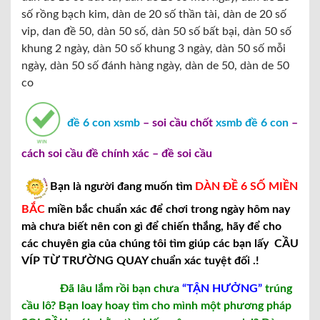
số rồng bạch kim, dàn de 20 số thần tài, dàn de 20 số
vip, dan đề 50, dàn 50 số, dàn 50 số bất bại, dàn 50 số
khung 2 ngày, dàn 50 số khung 3 ngày, dàn 50 số mỗi
ngày, dàn 50 số đánh hàng ngày, dàn de 50, dàn de 50
co
đề 6 con xsmb
– soi cầu chốt
xsmb đề 6 con
–
cách soi cầu đề chính xác – đề soi cầu
Bạn là người đang muốn tìm
DÀN ĐỀ 6 SỐ MIỀN
BẮC
miền bắc chuẩn xác để chơi trong ngày hôm nay
mà chưa biết nên con gì để chiến thắng, hãy để cho
các chuyên gia của chúng tôi tìm giúp các bạn lấy CẦU
VÍP TỪ TRƯỜNG QUAY chuẩn xác tuyệt đối .!
Đã lâu lắm rồi bạn chưa
“TẬN HƯỞNG”
trúng
cầu lô? Bạn loay hoay tìm cho mình một phương pháp