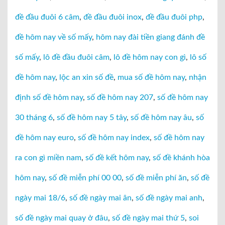
đề đầu đuôi 6 câm
,
đề đầu đuôi inox
,
đề đầu đuôi php
,
đề hôm nay về số mấy
,
hôm nay đài tiền giang đánh đề
số mấy
,
lô đề đầu đuôi câm
,
lô đề hôm nay con gì
,
lô số
đề hôm nay
,
lộc an xin số đề
,
mua số đề hôm nay
,
nhận
định số đề hôm nay
,
số đề hôm nay 207
,
số đề hôm nay
30 tháng 6
,
số đề hôm nay 5 tây
,
số đề hôm nay âu
,
số
đề hôm nay euro
,
số đề hôm nay index
,
số đề hôm nay
ra con gì miền nam
,
số đề kết hôm nay
,
số đề khánh hòa
hôm nay
,
số đề miễn phí 00 00
,
số đề miễn phí ăn
,
số đề
ngày mai 18/6
,
số đề ngày mai ân
,
số đề ngày mai anh
,
số đề ngày mai quay ở đâu
,
số đề ngày mai thứ 5
,
soi