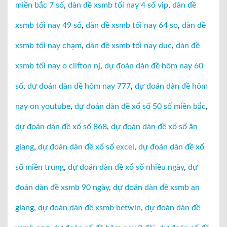
miền bắc 7 số
,
dàn đề xsmb tối nay 4 số vip
,
dàn đề
xsmb tối nay 49 số
,
dàn đề xsmb tối nay 64 so
,
dàn đề
xsmb tối nay chạm
,
dàn đề xsmb tối nay duc
,
dàn đề
xsmb tối nay o clifton nj
,
dự đoán dàn đề hôm nay 60
số
,
dự đoán dàn đề hôm nay 777
,
dự đoán dàn đề hôm
nay on youtube
,
dự đoán dàn đề xổ số 50 số miền bắc
,
dự đoán dàn đề xổ số 868
,
dự đoán dàn đề xổ số ăn
giang
,
dự đoán dàn đề xổ số excel
,
dự đoán dàn đề xổ
số miền trung
,
dự đoán dàn đề xổ số nhiều ngày
,
dự
đoán dàn đề xsmb 90 ngày
,
dự đoán dàn đề xsmb an
giang
,
dự đoán dàn đề xsmb betwin
,
dự đoán dàn đề