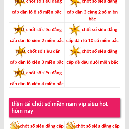
chốt số siêu đẳng
chốt số siêu đẳng
cấp dàn lô 8 số miền bắc
cấp dàn 3 càng 2 số miền
bắc
chốt số siêu đẳng
chốt số siêu đẳng
cấp dàn lô xiên 2 miền bắc
cấp dàn lô 10 số miền bắc
chốt số siêu đẳn
chốt số siêu đẳng
cấp dàn lô xiên 3 miền bắc
cấp đề đầu đuôi miền bắc
chốt số siêu đẳng
cấp dàn lô xiên 4 miền bắc
thần tài chốt số miền nam víp siêu hót
hôm nay
chốt số siêu đẳng cấp
chốt số siêu đẳng cấp