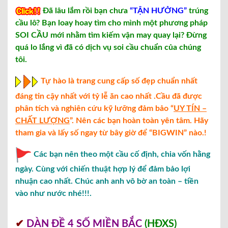
Đã lâu lắm rồi bạn chưa
“TẬN HƯỞNG”
trúng
cầu lô? Bạn loay hoay tìm cho mình một phương pháp
SOI CẦU mới nhằm tìm kiếm vận may quay lại? Đừng
quá lo lắng vì đã có dịch vụ soi cầu chuẩn của chúng
tôi.
Tự hào là trang cung cấp số đẹp chuẩn nhất
đáng tin cậy nhất với tỷ lễ ăn cao nhất .Cầu đã được
phân tích và nghiên cứu kỹ lưỡng đảm bảo “
UY TÍN –
CHẤT LƯỢNG
”. Nên các bạn hoàn toàn yên tâm. Hãy
tham gia và lấy số ngay từ bây giờ để “BIGWIN” nào.!
Các bạn nên theo một cầu cố định, chia vốn hằng
ngày. Cùng với chiến thuật hợp lý để đảm bảo lợi
nhuận cao nhất. Chúc anh anh vô bờ an toàn – tiền
vào như nước nhé!!!.
✔
DÀN ĐỀ 4 SỐ MIỀN BẮC
(HĐXS)