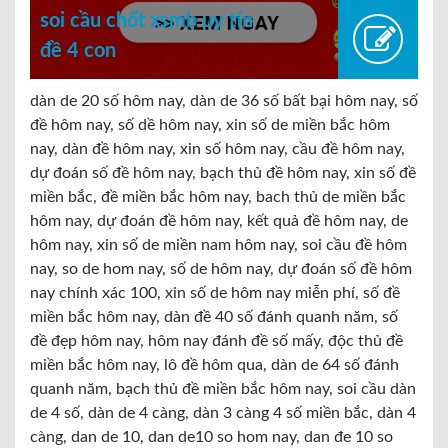
soi cầu chốt xsmb uy tín
đề 4 con
dàn de 20 số hôm nay, dàn de 36 số bất bại hôm nay, số
đề hôm nay, số dề hôm nay, xin số de miền bắc hôm
nay, dàn đề hôm nay, xin số hôm nay, cầu đề hôm nay,
dự đoán số đề hôm nay, bạch thủ đề hôm nay, xin số đề
miền bắc, đề miền bắc hôm nay, bach thủ de miền bắc
hôm nay, dự đoán đề hôm nay, kết quả đề hôm nay, de
hôm nay, xin số de miền nam hôm nay, soi cầu đề hôm
nay, so de hom nay, số de hôm nay, dự đoán số đề hôm
nay chính xác 100, xin số de hôm nay miễn phí, số đề
miền bắc hôm nay, dàn đề 40 số đánh quanh năm, số
đề đẹp hôm nay, hôm nay đánh đề số mấy, độc thủ đề
miền bắc hôm nay, lô đề hôm qua, dàn de 64 số đánh
quanh năm, bạch thủ đề miền bắc hôm nay, soi cầu dàn
de 4 số, dàn de 4 càng, dàn 3 càng 4 số miền bắc, dàn 4
càng, dan de 10, dan de10 so hom nay, dan đe 10 so