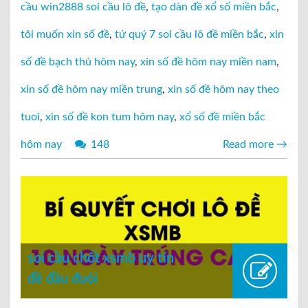
cầu win2888 soi cầu lô đề
,
tạo dàn đề xổ số miền bắc
,
tôi muốn xin số đề
,
tứ quý 7 soi cầu lô đề miền bắc
,
xin
số đề bạch thủ hôm nay
,
xin số đề hôm nay miền nam
,
xin số đề hôm nay miền trung
,
xin số đề hôm nay theo
tuoi
,
xin số đề kon tum hôm nay
,
xổ số đề miền bắc
hôm nay
148
Read more
→
soi cầu chốt xsmb uy tín
đề đầu đuôi