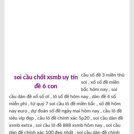
cầu số đề 3 miền thủ
soi cầu chốt xsmb uy tín
soi , xổ số đề miền
đề 6 con
bắc hôm nay , soi
cầu dàn đề xổ số ơi , lô số đề hôm nay , dàn đề 4 số
miễn phí , tứ quý 7 soi cầu lô đề miền bắc , số đề hôm
nay euro , dự đoán số đề ngày mai hôm nay , cầu lô đề
siêu vip đẹp , cầu lô đề chính xác 5p20 , soi cầu dàn đề
xsmb extra , soi cầu lô đề 888 xsmb hôm nay , soi cầu
dàn đề chính xác 100 đẹp nhất , soi cầu dàn đề chính