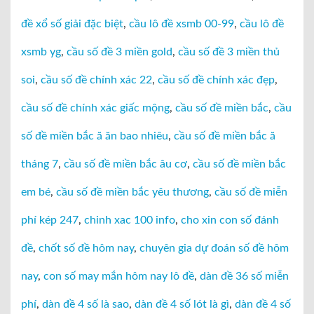
đề xổ số giải đặc biệt
,
cầu lô đề xsmb 00-99
,
cầu lô đề
xsmb yg
,
cầu số đề 3 miền gold
,
cầu số đề 3 miền thủ
soi
,
cầu số đề chính xác 22
,
cầu số đề chính xác đẹp
,
cầu số đề chính xác giấc mộng
,
cầu số đề miền bắc
,
cầu
số đề miền bắc ă ăn bao nhiêu
,
cầu số đề miền bắc ă
tháng 7
,
cầu số đề miền bắc âu cơ
,
cầu số đề miền bắc
em bé
,
cầu số đề miền bắc yêu thương
,
cầu số đề miễn
phí kép 247
,
chinh xac 100 info
,
cho xin con số đánh
đề
,
chốt số đề hôm nay
,
chuyên gia dự đoán số đề hôm
nay
,
con số may mắn hôm nay lô đề
,
dàn đề 36 số miễn
phí
,
dàn đề 4 số là sao
,
dàn đề 4 số lót là gì
,
dàn đề 4 số