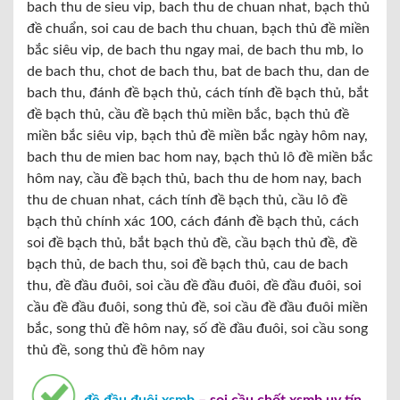
bach thu de sieu vip, bach thu de chuan nhat, bạch thủ
đề chuẩn, soi cau de bach thu chuan, bạch thủ đề miền
bắc siêu vip, de bach thu ngay mai, de bach thu mb, lo
de bach thu, chot de bach thu, bat de bach thu, dan de
bach thu, đánh đề bạch thủ, cách tính đề bạch thủ, bắt
đề bạch thủ, cầu đề bạch thủ miền bắc, bạch thủ đề
miền bắc siêu vip, bạch thủ đề miền bắc ngày hôm nay,
bach thu de mien bac hom nay, bạch thủ lô đề miền bắc
hôm nay, cầu đề bạch thủ, bach thu de hom nay, bach
thu de chuan nhat, cách tính đề bạch thủ, cầu lô đề
bạch thủ chính xác 100, cách đánh đề bạch thủ, cách
soi đề bạch thủ, bắt bạch thủ đề, cầu bạch thủ đề, đề
bạch thủ, de bach thu, soi đề bạch thủ, cau de bach
thu, đề đầu đuôi, soi cầu đề đầu đuôi, đề đầu đuôi, soi
cầu đề đầu đuôi, song thủ đề, soi cầu đề đầu đuôi miền
bắc, song thủ đề hôm nay, số đề đầu đuôi, soi cầu song
thủ đề, song thủ đề hôm nay