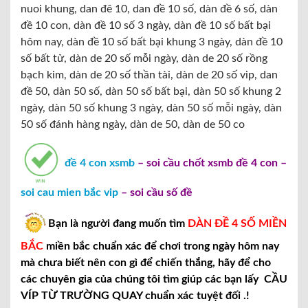
nuoi khung, dan đê 10, dan đề 10 số, dàn đề 6 số, dàn
đề 10 con, dàn đề 10 số 3 ngày, dàn đề 10 số bất bại
hôm nay, dàn đề 10 số bất bại khung 3 ngày, dàn đề 10
số bất tử, dàn de 20 số mỗi ngày, dàn de 20 số rồng
bạch kim, dàn de 20 số thần tài, dàn de 20 số vip, dan
đề 50, dàn 50 số, dàn 50 số bất bại, dàn 50 số khung 2
ngày, dàn 50 số khung 3 ngày, dàn 50 số mỗi ngày, dàn
50 số đánh hàng ngày, dàn de 50, dàn de 50 co
đề 4 con xsmb
– soi cầu chốt xsmb đề 4 con –
soi cau mien bắc vip
– soi cầu số đề
Bạn là người đang muốn tìm
DÀN ĐỀ 4 SỐ MIỀN
BẮC
miền bắc chuẩn xác để chơi trong ngày hôm nay
mà chưa biết nên con gì để chiến thắng, hãy để cho
các chuyên gia của chúng tôi tìm giúp các bạn lấy CẦU
VÍP TỪ TRƯỜNG QUAY chuẩn xác tuyệt đối .!