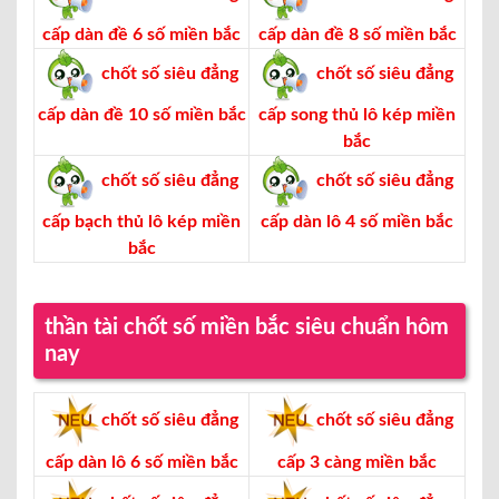
cấp dàn đề 6 số miền bắc
cấp dàn đề 8 số miền bắc
chốt số siêu đẳng
chốt số siêu đẳng
cấp dàn đề 10 số miền bắc
cấp song thủ lô kép miền
bắc
chốt số siêu đẳng
chốt số siêu đẳng
cấp bạch thủ lô kép miền
cấp dàn lô 4 số miền bắc
bắc
thần tài chốt số miền bắc siêu chuẩn hôm
nay
chốt số siêu đẳng
chốt số siêu đẳng
cấp dàn lô 6 số miền bắc
cấp 3 càng miền bắc