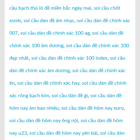
cầu bạch thủ lô đề miền bắc ngày mai
,
soi cầu chốt
xsmb
,
soi cầu dàn đề âm nhạc
,
soi cầu dàn đề chính xác
007
,
soi cầu dàn đề chính xác 100 ag
,
soi cầu dàn đề
chính xác 100 âm dương
,
soi cầu dàn đề chính xác 100
đẹp nhất
,
soi cầu dàn đề chính xác 100 index
,
soi cầu
dàn đề chính xác âm dương
,
soi cầu dàn đề chính xác
ên
,
soi cầu dàn đề chính xác hay
,
soi cầu dàn đề chính
xác rông bạch kim
,
soi cầu dàn đề gì
,
soi cầu dàn đề
hôm nay âm bao nhiêu
,
soi cầu dàn đề hôm nay euro
,
soi cầu dàn đề hôm nay ông nội
,
soi cầu dàn đề hôm
nay u23
,
soi cầu dàn đề hôm nay yên bái
,
soi cầu dàn