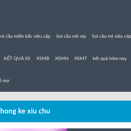
Soi cầu miền bắc siêu cấp
Soi cầu mb víp
Soi cầu mt siêu cấ
KẾT QUẢ XS
XSMB
XSMN
XSMT
kết quả hôm nay
ổ mơ
thong ke xiu chu