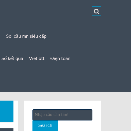
p
Soi cầu mn siêu cấp
Sổ kết quả
Vietlott
Điện toán
Search