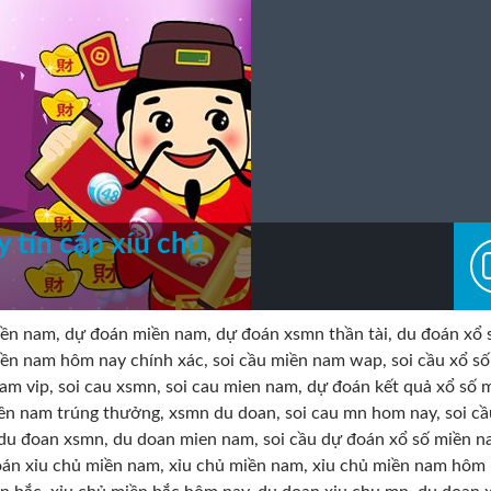
y tín cặp xíu chủ
iền nam, dự đoán miền nam, dự đoán xsmn thần tài, du đoán xổ 
ền nam hôm nay chính xác, soi cầu miền nam wap, soi cầu xổ số
am vip, soi cau xsmn, soi cau mien nam, dự đoán kết quả xổ số 
n nam trúng thưởng, xsmn du doan, soi cau mn hom nay, soi cầ
du đoan xsmn, du doan mien nam, soi cầu dự đoán xổ số miền n
oán xỉu chủ miền nam, xỉu chủ miền nam, xỉu chủ miền nam hôm 