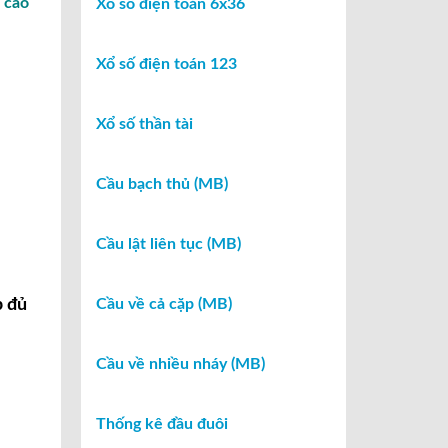
 cao
Xổ số điện toán 6x36
Xổ số điện toán 123
Xổ số thần tài
Cầu bạch thủ (MB)
Cầu lật liên tục (MB)
p đủ
Cầu về cả cặp (MB)
Cầu về nhiều nháy (MB)
Thống kê đầu đuôi