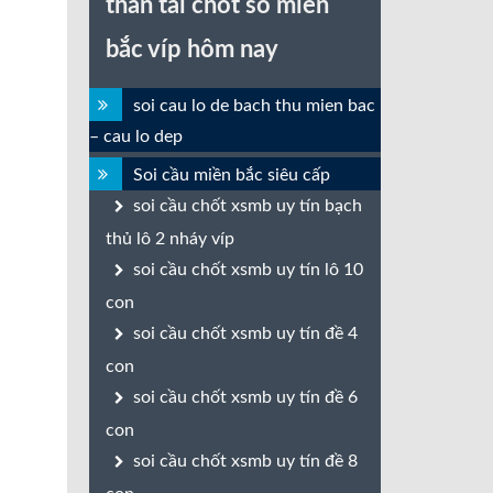
thần tài chốt số miền
bắc víp hôm nay
soi cau lo de bach thu mien bac
– cau lo dep
Soi cầu miền bắc siêu cấp
soi cầu chốt xsmb uy tín bạch
thủ lô 2 nháy víp
soi cầu chốt xsmb uy tín lô 10
con
soi cầu chốt xsmb uy tín đề 4
con
soi cầu chốt xsmb uy tín đề 6
con
soi cầu chốt xsmb uy tín đề 8