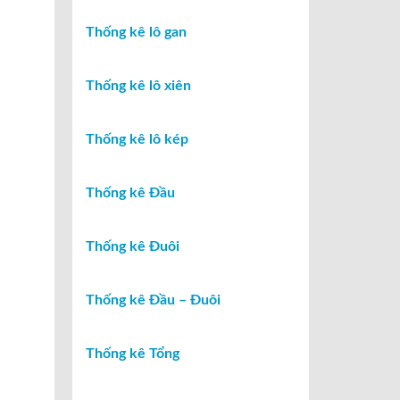
Thống kê lô gan
Thống kê lô xiên
Thống kê lô kép
Thống kê Đầu
Thống kê Đuôi
Thống kê Đầu – Đuôi
Thống kê Tổng