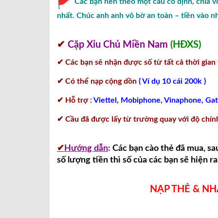
Các bạn nên theo một cầu cố định, chia v
nhất. Chúc anh anh vô bờ an toàn – tiền vào n
✔
Cặp Xỉu Chủ Miền Nam
(HĐXS)
✔ Các bạn sẽ nhận được số từ tất cả thời gian
✔ Có thể nạp cộng dồn
( Ví dụ 10 cái 200k )
✔ Hỗ trợ :
Viettel, Mobiphone, Vinaphone, Ga
✔ Cầu đã được lấy từ trường quay với độ chính
✔
Hướng dẫn
:
Các bạn cào thẻ đã mua, sau
số lượng tiền thì số của các bạn sẽ hiện ra
NẠP THẺ & NH