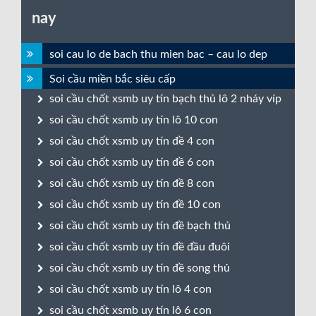
nay
soi cau lo de bach thu mien bac – cau lo dep
Soi cầu miền bắc siêu cấp
soi cầu chốt xsmb uy tín bạch thủ lô 2 nháy víp
soi cầu chốt xsmb uy tín lô 10 con
soi cầu chốt xsmb uy tín đề 4 con
soi cầu chốt xsmb uy tín đề 6 con
soi cầu chốt xsmb uy tín đề 8 con
soi cầu chốt xsmb uy tín đề 10 con
soi cầu chốt xsmb uy tín đề bạch thủ
soi cầu chốt xsmb uy tín đề đầu đuôi
soi cầu chốt xsmb uy tín đề song thủ
soi cầu chốt xsmb uy tín lô 4 con
soi cầu chốt xsmb uy tín lô 6 con