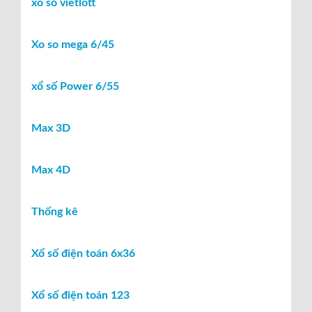
xổ số vietlott
Xo so mega 6/45
xổ số Power 6/55
Max 3D
Max 4D
Thống kê
Xổ số điện toán 6x36
Xổ số điện toán 123