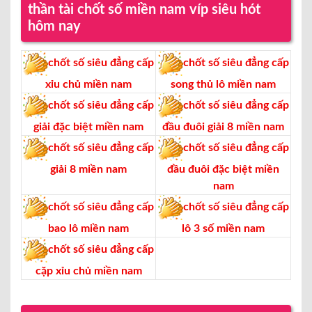
thần tài chốt số miền nam víp siêu hót
hôm nay
chốt số siêu đẳng cấp
chốt số siêu đẳng cấp
xỉu chủ miền nam
song thủ lô miền nam
chốt số siêu đẳng cấp
chốt số siêu đẳng cấp
giải đặc biệt miền nam
đầu đuôi giải 8 miền nam
chốt số siêu đẳng cấp
chốt số siêu đẳng cấp
giải 8 miền nam
đầu đuôi đặc biệt miền
nam
chốt số siêu đẳng cấp
chốt số siêu đẳng cấp
bao lô miền nam
lô 3 số miền nam
chốt số siêu đẳng cấp
cặp xỉu chủ miền nam