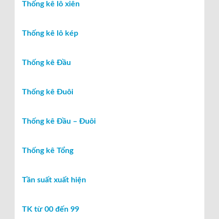
Thống kê lô xiên
Thống kê lô kép
Thống kê Đầu
Thống kê Đuôi
Thống kê Đầu – Đuôi
Thống kê Tổng
Tần suất xuất hiện
TK từ 00 đến 99