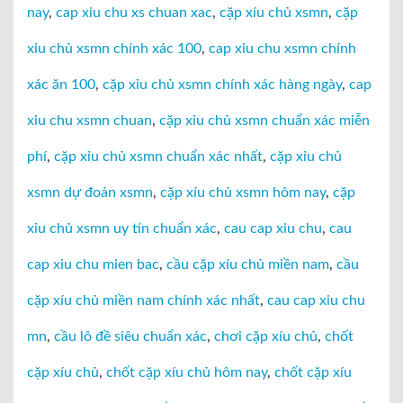
nay
,
cap xiu chu xs chuan xac
,
cặp xíu chủ xsmn
,
cặp
xỉu chủ xsmn chính xác 100
,
cap xiu chu xsmn chính
xác ăn 100
,
cặp xỉu chủ xsmn chính xác hàng ngày
,
cap
xiu chu xsmn chuan
,
cặp xỉu chủ xsmn chuẩn xác miễn
phí
,
cặp xỉu chủ xsmn chuẩn xác nhất
,
cặp xỉu chủ
xsmn dự đoán xsmn
,
cặp xíu chủ xsmn hôm nay
,
cặp
xỉu chủ xsmn uy tín chuẩn xác
,
cau cap xiu chu
,
cau
cap xiu chu mien bac
,
cầu cặp xíu chủ miền nam
,
cầu
cặp xíu chủ miền nam chính xác nhất
,
cau cap xiu chu
mn
,
cầu lô đề siêu chuẩn xác
,
chơi cặp xíu chủ
,
chốt
cặp xíu chủ
,
chốt cặp xíu chủ hôm nay
,
chốt cặp xíu