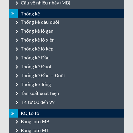
Cầu về nhiều nháy (MB)
Thống kê
Thống kê đầu đuôi
Thống kê lô gan
Thống kê lô xiên
Thống kê lô kép
Thống kê Đầu
Thống kê Đuôi
Thống kê Đầu – Đuôi
Thống kê Tổng
Tần suất xuất hiện
TK từ 00 đến 99
KQ Lô tô
Bảng loto MB
Bảng loto MT