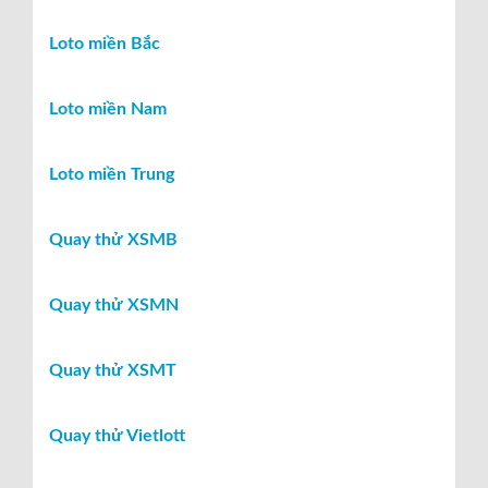
Loto miền Bắc
Loto miền Nam
Loto miền Trung
Quay thử XSMB
Quay thử XSMN
Quay thử XSMT
Quay thử Vietlott