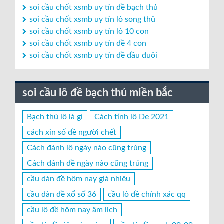
soi cầu chốt xsmb uy tín đề bạch thủ
soi cầu chốt xsmb uy tín lô song thủ
soi cầu chốt xsmb uy tín lô 10 con
soi cầu chốt xsmb uy tín đề 4 con
soi cầu chốt xsmb uy tín đề đầu đuôi
soi cầu lô đề bạch thủ miền bắc
Bạch thủ lô là gì
Cách tính lô De 2021
cách xin số đề người chết
Cách đánh lô ngày nào cũng trúng
Cách đánh đề ngày nào cũng trúng
cầu dàn đề hôm nay giá nhiêu
cầu dàn đề xổ số 36
cầu lô đề chính xác qq
cầu lô đề hôm nay âm lich