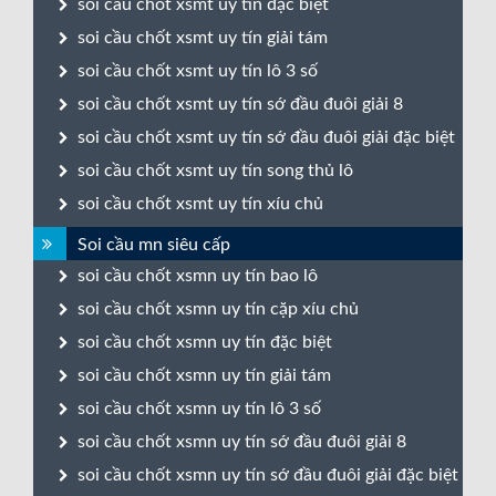
soi cầu chốt xsmt uy tín đặc biệt
soi cầu chốt xsmt uy tín giải tám
soi cầu chốt xsmt uy tín lô 3 số
soi cầu chốt xsmt uy tín sớ đầu đuôi giải 8
soi cầu chốt xsmt uy tín sớ đầu đuôi giải đặc biệt
soi cầu chốt xsmt uy tín song thủ lô
soi cầu chốt xsmt uy tín xíu chủ
Soi cầu mn siêu cấp
soi cầu chốt xsmn uy tín bao lô
soi cầu chốt xsmn uy tín cặp xíu chủ
soi cầu chốt xsmn uy tín đặc biệt
soi cầu chốt xsmn uy tín giải tám
soi cầu chốt xsmn uy tín lô 3 số
soi cầu chốt xsmn uy tín sớ đầu đuôi giải 8
soi cầu chốt xsmn uy tín sớ đầu đuôi giải đặc biệt