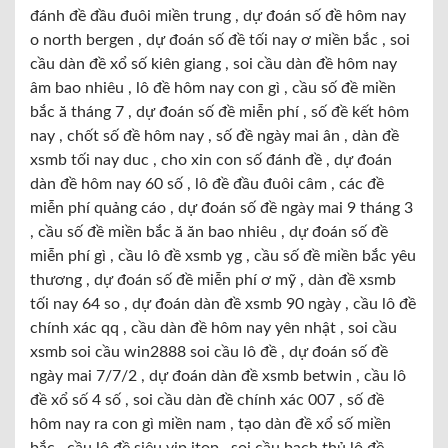
đánh đề đầu đuôi miền trung , dự đoán số đề hôm nay
o north bergen , dự đoán số đề tối nay ơ miền bắc , soi
cầu dàn đề xổ số kiên giang , soi cầu dàn đề hôm nay
âm bao nhiêu , lô đề hôm nay con gì , cầu số đề miền
bắc ă tháng 7 , dự đoán số đề miễn phí , số đề kết hôm
nay , chốt số đề hôm nay , số đề ngày mai ân , dàn đề
xsmb tối nay duc , cho xin con số đánh đề , dự đoán
dàn đề hôm nay 60 số , lô đề đầu đuôi câm , các đề
miễn phí quảng cáo , dự đoán số đề ngày mai 9 tháng 3
, cầu số đề miền bắc ă ăn bao nhiêu , dự đoán số đề
miễn phí gì , cầu lô đề xsmb yg , cầu số đề miền bắc yêu
thương , dự đoán số đề miễn phí ơ mỹ , dàn đề xsmb
tối nay 64 so , dự đoán dàn đề xsmb 90 ngày , cầu lô đề
chính xác qq , cầu dàn đề hôm nay yên nhật , soi cầu
xsmb soi cầu win2888 soi cầu lô đề , dự đoán số đề
ngày mai 7/7/2 , dự đoán dàn đề xsmb betwin , cầu lô
đề xổ số 4 số , soi cầu dàn đề chính xác 007 , số đề
hôm nay ra con gì miền nam , tạo dàn đề xổ số miền