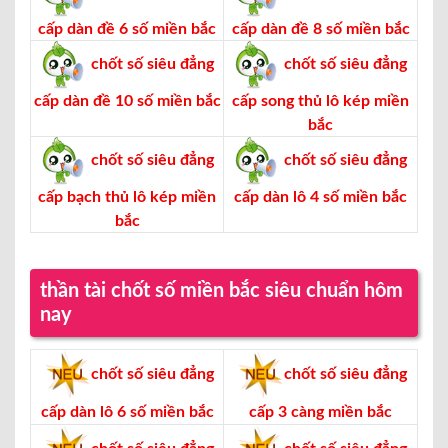
cấp dàn đề 6 số miền bắc
cấp dàn đề 8 số miền bắc
chốt số siêu đẳng
chốt số siêu đẳng
cấp dàn đề 10 số miền bắc
cấp song thủ lô kép miền
bắc
chốt số siêu đẳng
chốt số siêu đẳng
cấp bạch thủ lô kép miền
cấp dàn lô 4 số miền bắc
bắc
thần tài chốt số miền bắc siêu chuẩn hôm
nay
chốt số siêu đẳng
chốt số siêu đẳng
cấp dàn lô 6 số miền bắc
cấp 3 càng miền bắc