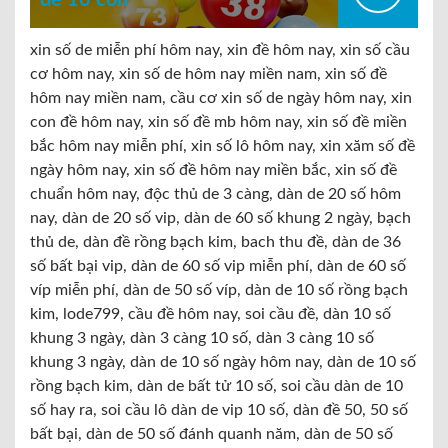
đề 10 con
xin số de miễn phí hôm nay, xin đề hôm nay, xin số cầu
cơ hôm nay, xin số de hôm nay miền nam, xin số đề
hôm nay miền nam, cầu cơ xin số de ngày hôm nay, xin
con đề hôm nay, xin số đề mb hôm nay, xin số đề miền
bắc hôm nay miễn phí, xin số lô hôm nay, xin xăm số đề
ngày hôm nay, xin số đề hôm nay miền bắc, xin số đề
chuẩn hôm nay, độc thủ de 3 càng, dàn de 20 số hôm
nay, dàn de 20 số vip, dàn de 60 số khung 2 ngày, bạch
thủ de, dàn đề rồng bạch kim, bach thu đề, dàn de 36
số bất bại vip, dàn de 60 số vip miễn phí, dàn de 60 số
víp miễn phí, dàn de 50 số víp, dàn de 10 số rồng bạch
kim, lode799, cầu đề hôm nay, soi cầu đề, dàn 10 số
khung 3 ngày, dàn 3 càng 10 số, dàn 3 càng 10 số
khung 3 ngày, dàn de 10 số ngày hôm nay, dàn de 10 số
rồng bạch kim, dàn de bất tử 10 số, soi cầu dàn de 10
số hay ra, soi cầu lô dàn de vip 10 số, dàn đề 50, 50 số
bất bại, dàn de 50 số đánh quanh năm, dàn de 50 số