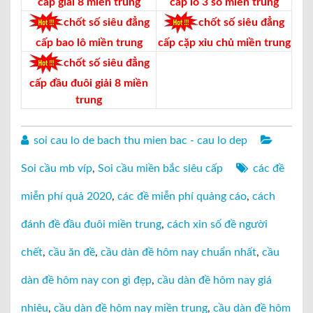
cấp giải 8 miền trung
cấp lô 3 số miền trung
chốt số siêu đẳng
chốt số siêu đẳng
cấp bao lô miền trung
cấp cặp xỉu chủ miền trung
chốt số siêu đẳng
cấp đầu đuôi giải 8 miền
trung
soi cau lo de bach thu mien bac - cau lo dep
Soi cầu mb víp
,
Soi cầu miền bắc siêu cấp
các đề
miễn phí quả 2020
,
các đề miễn phí quảng cáo
,
cách
đánh đề đầu đuôi miền trung
,
cách xin số đề người
chết
,
cầu ăn đề
,
cầu dàn đề hôm nay chuẩn nhất
,
cầu
dàn đề hôm nay con gì đẹp
,
cầu dàn đề hôm nay giá
nhiêu
,
cầu dàn đề hôm nay miền trung
,
cầu dàn đề hôm