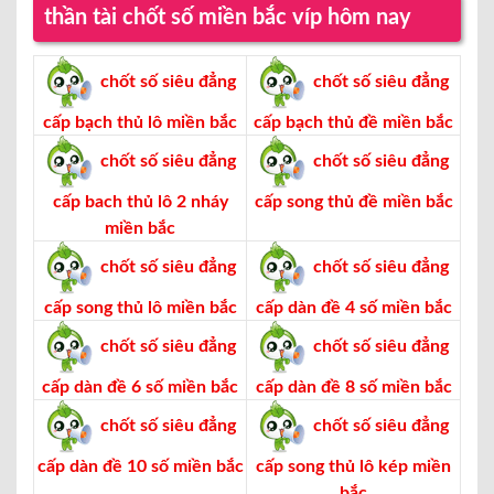
thần tài chốt số miền bắc víp hôm nay
chốt số siêu đẳng
chốt số siêu đẳng
cấp bạch thủ lô miền bắc
cấp bạch thủ đề miền bắc
chốt số siêu đẳng
chốt số siêu đẳng
cấp bach thủ lô 2 nháy
cấp song thủ đề miền bắc
miền bắc
chốt số siêu đẳng
chốt số siêu đẳng
cấp song thủ lô miền bắc
cấp dàn đề 4 số miền bắc
chốt số siêu đẳng
chốt số siêu đẳng
cấp dàn đề 6 số miền bắc
cấp dàn đề 8 số miền bắc
chốt số siêu đẳng
chốt số siêu đẳng
cấp dàn đề 10 số miền bắc
cấp song thủ lô kép miền
bắc