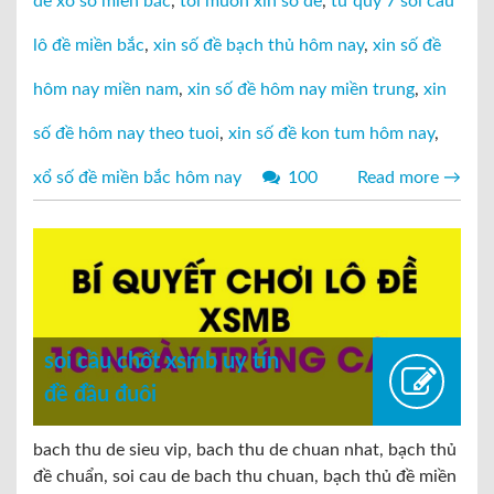
đề xổ số miền bắc
,
tôi muốn xin số đề
,
tứ quý 7 soi cầu
lô đề miền bắc
,
xin số đề bạch thủ hôm nay
,
xin số đề
hôm nay miền nam
,
xin số đề hôm nay miền trung
,
xin
số đề hôm nay theo tuoi
,
xin số đề kon tum hôm nay
,
xổ số đề miền bắc hôm nay
100
Read more
→
soi cầu chốt xsmb uy tín
đề đầu đuôi
bach thu de sieu vip, bach thu de chuan nhat, bạch thủ
đề chuẩn, soi cau de bach thu chuan, bạch thủ đề miền