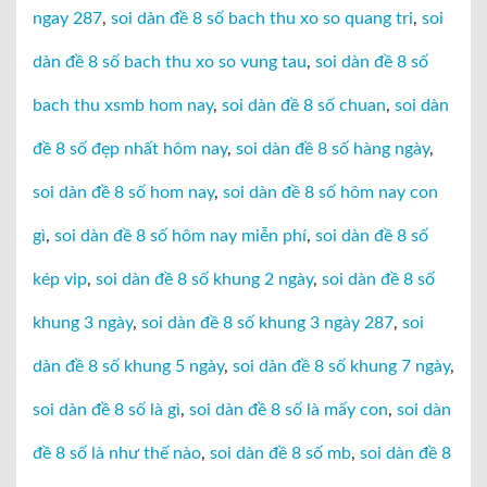
ngay 287
,
soi dàn đề 8 số bach thu xo so quang tri
,
soi
dàn đề 8 số bach thu xo so vung tau
,
soi dàn đề 8 số
bach thu xsmb hom nay
,
soi dàn đề 8 số chuan
,
soi dàn
đề 8 số đẹp nhất hôm nay
,
soi dàn đề 8 số hàng ngày
,
soi dàn đề 8 số hom nay
,
soi dàn đề 8 số hôm nay con
gì
,
soi dàn đề 8 số hôm nay miễn phí
,
soi dàn đề 8 số
kép vip
,
soi dàn đề 8 số khung 2 ngày
,
soi dàn đề 8 số
khung 3 ngày
,
soi dàn đề 8 số khung 3 ngày 287
,
soi
dàn đề 8 số khung 5 ngày
,
soi dàn đề 8 số khung 7 ngày
,
soi dàn đề 8 số là gì
,
soi dàn đề 8 số là mấy con
,
soi dàn
đề 8 số là như thế nào
,
soi dàn đề 8 số mb
,
soi dàn đề 8