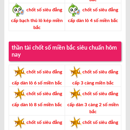
chốt số siêu đẳng
chốt số siêu đẳng
cấp bạch thủ lô kép miền
cấp dàn lô 4 số miền bắc
bắc
thần tài chốt số miền bắc siêu chuẩn hôm
nay
chốt số siêu đẳng
chốt số siêu đẳng
cấp dàn lô 6 số miền bắc
cấp 3 càng miền bắc
chốt số siêu đẳng
chốt số siêu đẳng
cấp dàn lô 8 số miền bắc
cấp dàn 3 càng 2 số miền
bắc
chốt số siêu đẳng
chốt số siêu đẳng