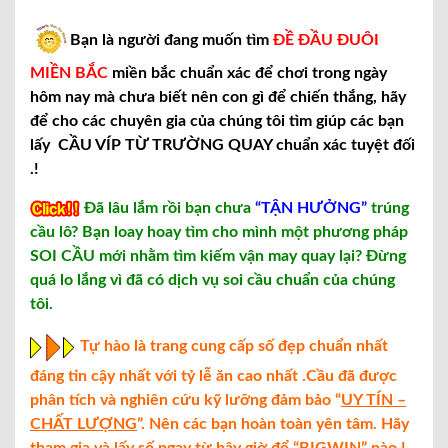
Bạn là người đang muốn tìm
ĐỀ ĐẦU ĐUÔI
MIỀN BẮC
miền bắc chuẩn xác để chơi trong ngày
hôm nay mà chưa biết nên con gì để chiến thắng, hãy
để cho các chuyên gia của chúng tôi tìm giúp các bạn
lấy CẦU VÍP TỪ TRƯỜNG QUAY chuẩn xác tuyệt đối
.!
Đã lâu lắm rồi bạn chưa
“TẬN HƯỞNG”
trúng
cầu lô? Bạn loay hoay tìm cho mình một phương pháp
SOI CẦU mới nhằm tìm kiếm vận may quay lại? Đừng
quá lo lắng vì đã có dịch vụ soi cầu chuẩn của chúng
tôi.
Tự hào là trang cung cấp số đẹp chuẩn nhất
đáng tin cậy nhất với tỷ lễ ăn cao nhất .Cầu đã được
phân tích và nghiên cứu kỹ lưỡng đảm bảo “
UY TÍN –
CHẤT LƯỢNG
”. Nên các bạn hoàn toàn yên tâm. Hãy
tham gia và lấy số ngay từ bây giờ để “BIGWIN” nào.!