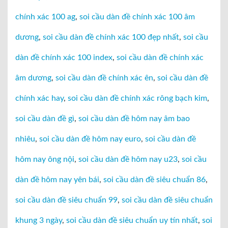
chính xác 100 ag
,
soi cầu dàn đề chính xác 100 âm
dương
,
soi cầu dàn đề chính xác 100 đẹp nhất
,
soi cầu
dàn đề chính xác 100 index
,
soi cầu dàn đề chính xác
âm dương
,
soi cầu dàn đề chính xác ên
,
soi cầu dàn đề
chính xác hay
,
soi cầu dàn đề chính xác rông bạch kim
,
soi cầu dàn đề gì
,
soi cầu dàn đề hôm nay âm bao
nhiêu
,
soi cầu dàn đề hôm nay euro
,
soi cầu dàn đề
hôm nay ông nội
,
soi cầu dàn đề hôm nay u23
,
soi cầu
dàn đề hôm nay yên bái
,
soi cầu dàn đề siêu chuẩn 86
,
soi cầu dàn đề siêu chuẩn 99
,
soi cầu dàn đề siêu chuẩn
khung 3 ngày
,
soi cầu dàn đề siêu chuẩn uy tín nhất
,
soi