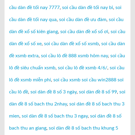
cầu dàn đề tối nay 7777
,
soi cầu dàn đề tối nay bỉ
,
soi
cầu dàn đề tối nay qua
,
soi cầu dàn đề ưu đàm
,
soi cầu
dàn đề xổ số kiên giang
,
soi cầu dàn đề xổ số ơi
,
soi cầu
dàn đề xổ số xe
,
soi cầu dàn đề xổ số xsmb
,
soi cầu dàn
đề xsmb extra
,
soi cầu lô đề 888 xsmb hôm nay
,
soi cầu
lô đề siêu chuẩn xsmb
,
soi cầu lô đề xsmb 4/6/
,
soi cầu
lô đề xsmb miễn phí
,
soi cầu xsmb soi cầu win2888 soi
cầu lô đề
,
soi dàn đề 8 số 3 ngày
,
soi dàn đề 8 số 99
,
soi
dàn đề 8 số bach thu 2nhay
,
soi dàn đề 8 số bach thu 3
mien
,
soi dàn đề 8 số bach thu 3 ngay
,
soi dàn đề 8 số
bach thu an giang
,
soi dàn đề 8 số bach thu khung 5