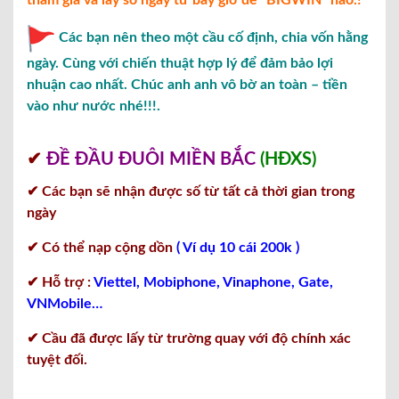
Các bạn nên theo một cầu cố định, chia vốn hằng
ngày. Cùng với chiến thuật hợp lý để đảm bảo lợi
nhuận cao nhất. Chúc anh anh vô bờ an toàn – tiền
vào như nước nhé!!!.
✔
ĐỀ ĐẦU ĐUÔI MIỀN BẮC
(HĐXS)
✔ Các bạn sẽ nhận được số từ tất cả thời gian trong
ngày
✔ Có thể nạp cộng dồn
( Ví dụ 10 cái 200k )
✔ Hỗ trợ :
Viettel, Mobiphone, Vinaphone, Gate,
VNMobile…
✔ Cầu đã được lấy từ trường quay với độ chính xác
tuyệt đối.