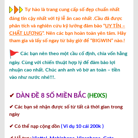
Tự hào là trang cung cấp số đẹp chuẩn nhất
đáng tin cậy nhất với tỷ lễ ăn cao nhất .Cầu đã được
phân tích và nghiên cứu kỹ lưỡng đảm bảo “
UY TÍN –
CHẤT LƯỢNG
”. Nên các bạn hoàn toàn yên tâm. Hãy
tham gia và lấy số ngay từ bây giờ để “BIGWIN” nào.!
Các bạn nên theo một cầu cố định, chia vốn hằng
ngày. Cùng với chiến thuật hợp lý để đảm bảo lợi
nhuận cao nhất. Chúc anh anh vô bờ an toàn – tiền
vào như nước nhé!!!.
✔
DÀN ĐỀ 8 SỐ MIỀN BẮC
(HĐXS)
✔ Các bạn sẽ nhận được số từ tất cả thời gian trong
ngày
✔ Có thể nạp cộng dồn
( Ví dụ 10 cái 200k )