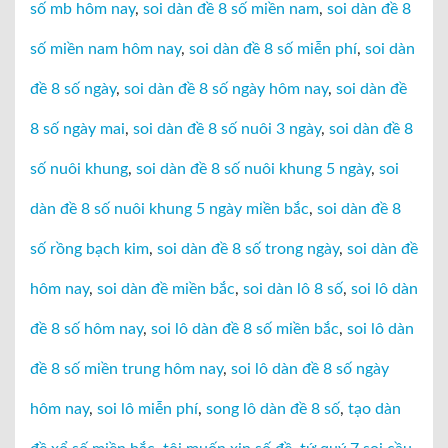
số mb hôm nay
,
soi dàn đề 8 số miền nam
,
soi dàn đề 8
số miền nam hôm nay
,
soi dàn đề 8 số miễn phí
,
soi dàn
đề 8 số ngày
,
soi dàn đề 8 số ngày hôm nay
,
soi dàn đề
8 số ngày mai
,
soi dàn đề 8 số nuôi 3 ngày
,
soi dàn đề 8
số nuôi khung
,
soi dàn đề 8 số nuôi khung 5 ngày
,
soi
dàn đề 8 số nuôi khung 5 ngày miền bắc
,
soi dàn đề 8
số rồng bạch kim
,
soi dàn đề 8 số trong ngày
,
soi dàn đề
hôm nay
,
soi dàn đề miền bắc
,
soi dàn lô 8 số
,
soi lô dàn
đề 8 số hôm nay
,
soi lô dàn đề 8 số miền bắc
,
soi lô dàn
đề 8 số miền trung hôm nay
,
soi lô dàn đề 8 số ngày
hôm nay
,
soi lô miễn phí
,
song lô dàn đề 8 số
,
tạo dàn