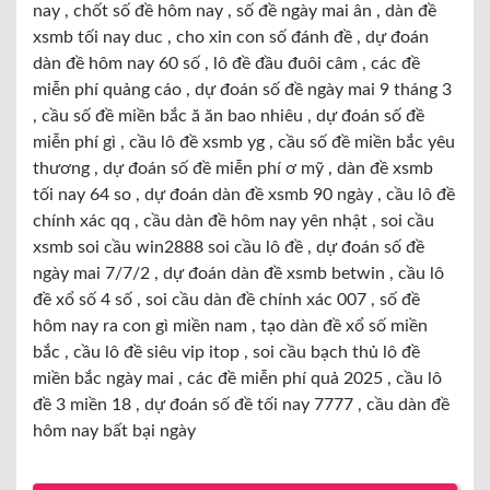
nay , chốt số đề hôm nay , số đề ngày mai ân , dàn đề
xsmb tối nay duc , cho xin con số đánh đề , dự đoán
dàn đề hôm nay 60 số , lô đề đầu đuôi câm , các đề
miễn phí quảng cáo , dự đoán số đề ngày mai 9 tháng 3
, cầu số đề miền bắc ă ăn bao nhiêu , dự đoán số đề
miễn phí gì , cầu lô đề xsmb yg , cầu số đề miền bắc yêu
thương , dự đoán số đề miễn phí ơ mỹ , dàn đề xsmb
tối nay 64 so , dự đoán dàn đề xsmb 90 ngày , cầu lô đề
chính xác qq , cầu dàn đề hôm nay yên nhật , soi cầu
xsmb soi cầu win2888 soi cầu lô đề , dự đoán số đề
ngày mai 7/7/2 , dự đoán dàn đề xsmb betwin , cầu lô
đề xổ số 4 số , soi cầu dàn đề chính xác 007 , số đề
hôm nay ra con gì miền nam , tạo dàn đề xổ số miền
bắc , cầu lô đề siêu vip itop , soi cầu bạch thủ lô đề
miền bắc ngày mai , các đề miễn phí quả 2025 , cầu lô
đề 3 miền 18 , dự đoán số đề tối nay 7777 , cầu dàn đề
hôm nay bất bại ngày