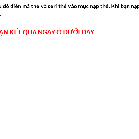
 đó điền mã thẻ và seri thẻ vào mục nạp thẻ. Khi bạn nạ
.
ẬN KẾT
QUẢ NGAY Ô DƯỚI ĐÂY