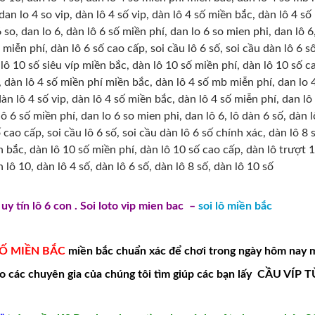
dan lo 4 so vip, dàn lô 4 số vip, dàn lô 4 số miền bắc, dàn lô 4 số
6 so, dan lo 6, dàn lô 6 số miền phí, dan lo 6 so mien phi, dan lô 6,
miễn phí, dàn lô 6 số cao cấp, soi cầu lô 6 số, soi cầu dàn lô 6 s
 lô 10 số siêu víp miền bắc, dàn lô 10 số miền phí, dàn lô 10 số c
ố, dàn lô 4 số miền phí miền bắc, dàn lô 4 số mb miễn phí, dan lo 4
àn lô 4 số vip, dàn lô 4 số miền bắc, dàn lô 4 số miễn phí, dan lô 
 lô 6 số miền phí, dan lo 6 so mien phi, dan lô 6, lô dàn 6 số, dàn l
cao cấp, soi cầu lô 6 số, soi cầu dàn lô 6 số chính xác, dàn lô 8 
ền bắc, dàn lô 10 số miền phí, dàn lô 10 số cao cấp, dàn lô trượt 1
n lô 10, dàn lô 4 số, dàn lô 6 số, dàn lô 8 số, dàn lô 10 số
uy tín lô 6 con . Soi loto vip mien bac –
soi lô miền bắc
SỐ MIỀN BẮC
miền bắc chuẩn xác để chơi trong ngày hôm nay 
ho các chuyên gia của chúng tôi tìm giúp các bạn lấy CẦU VÍP 