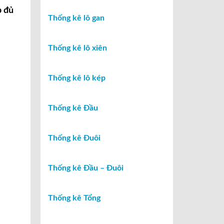
p đủ
Thống kê lô gan
Thống kê lô xiên
Thống kê lô kép
Thống kê Đầu
Thống kê Đuôi
Thống kê Đầu – Đuôi
Thống kê Tổng