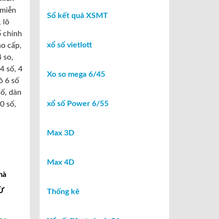
 miễn
Sổ kết quả XSMT
 lô
ố chính
xổ số vietlott
ao cấp,
 so,
4 số, 4
Xo so mega 6/45
ô 6 số
số, dàn
xổ số Power 6/55
0 số,
Max 3D
Max 4D
mà
TỪ
Thống kê