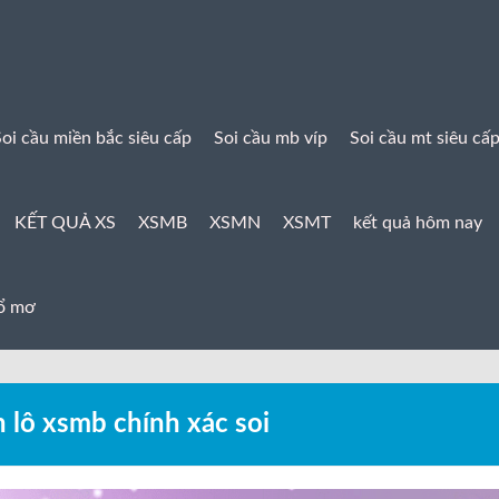
Soi cầu miền bắc siêu cấp
Soi cầu mb víp
Soi cầu mt siêu cấ
KẾT QUẢ XS
XSMB
XSMN
XSMT
kết quả hôm nay
ổ mơ
 lô xsmb chính xác soi