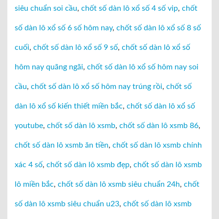
siêu chuẩn soi cầu
,
chốt số dàn lô xổ số 4 số vip
,
chốt
số dàn lô xổ số 6 số hôm nay
,
chốt số dàn lô xổ số 8 số
cuối
,
chốt số dàn lô xổ số 9 số
,
chốt số dàn lô xổ số
hôm nay quãng ngãi
,
chốt số dàn lô xổ số hôm nay soi
cầu
,
chốt số dàn lô xổ số hôm nay trúng rồi
,
chốt số
dàn lô xổ số kiến thiết miền bắc
,
chốt số dàn lô xổ số
youtube
,
chốt số dàn lô xsmb
,
chốt số dàn lô xsmb 86
,
chốt số dàn lô xsmb ăn tiền
,
chốt số dàn lô xsmb chính
xác 4 số
,
chốt số dàn lô xsmb đẹp
,
chốt số dàn lô xsmb
lô miền bắc
,
chốt số dàn lô xsmb siêu chuẩn 24h
,
chốt
số dàn lô xsmb siêu chuẩn u23
,
chốt số dàn lô xsmb