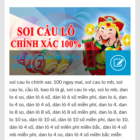
soi cầu chốt xsmb uy tín
lô 4 con
soi cau lo chinh xac 100 ngay mai, soi cau lo mb, soi
cau lo, cầu lô, bao lô là gì, soi cau lo vip, soi lo mb, dan
lo 6 so, dàn lô 6 số, dàn lô 6 số miền phí, dan lo 6, dan
lo 4 so, dàn lô 4 số, dàn lô 4 số miền phí, dan lo 4, dan
lo 8 so, dàn lô 8 số, dàn lô 8 số miền phí, dan lo 8, dan
lo 10 so, dàn lô 10 số, dàn lô 10 số miền phí, dan lo 10,
dàn lô 4 số, dàn lô 4 số miền phí miền bắc, dàn lô 4 số
mb miễn phí, dan lo 4 so, dàn lô 4 số miền bắc miễn