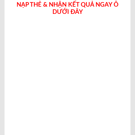
NẠP THẺ & NHẬN KẾT
QUẢ NGAY Ô
DƯỚI ĐÂY