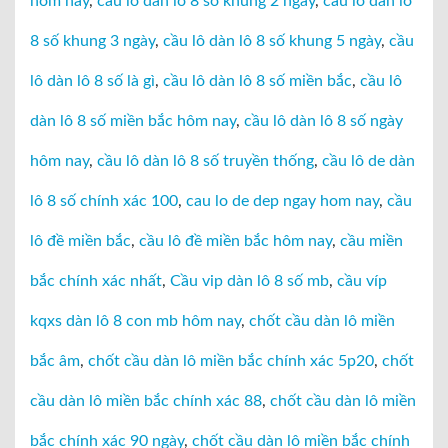
hôm nay
,
cầu lô dàn lô 8 số khung 2 ngày
,
cầu lô dàn lô
8 số khung 3 ngày
,
cầu lô dàn lô 8 số khung 5 ngày
,
cầu
lô dàn lô 8 số là gì
,
cầu lô dàn lô 8 số miền bắc
,
cầu lô
dàn lô 8 số miền bắc hôm nay
,
cầu lô dàn lô 8 số ngày
hôm nay
,
cầu lô dàn lô 8 số truyền thống
,
cầu lô de dàn
lô 8 số chính xác 100
,
cau lo de dep ngay hom nay
,
cầu
lô đề miền bắc
,
cầu lô đề miền bắc hôm nay
,
cầu miền
bắc chính xác nhất
,
Cầu vip dàn lô 8 số mb
,
cầu víp
kqxs dàn lô 8 con mb hôm nay
,
chốt cầu dàn lô miền
bắc âm
,
chốt cầu dàn lô miền bắc chính xác 5p20
,
chốt
cầu dàn lô miền bắc chính xác 88
,
chốt cầu dàn lô miền
bắc chính xác 90 ngày
,
chốt cầu dàn lô miền bắc chính