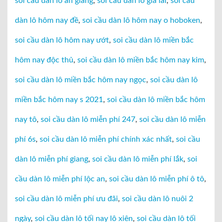
soi cầu dàn lô an giang
,
soi cầu dàn lô gia lai
,
soi cầu
dàn lô hôm nay đề
,
soi cầu dàn lô hôm nay o hoboken
,
soi cầu dàn lô hôm nay ướt
,
soi cầu dàn lô miền bắc
hôm nay độc thủ
,
soi cầu dàn lô miền bắc hôm nay kim
,
soi cầu dàn lô miền bắc hôm nay ngọc
,
soi cầu dàn lô
miền bắc hôm nay s 2021
,
soi cầu dàn lô miền bắc hôm
nay tô
,
soi cầu dàn lô miễn phí 247
,
soi cầu dàn lô miễn
phí 6s
,
soi cầu dàn lô miễn phí chính xác nhất
,
soi cầu
dàn lô miễn phí giang
,
soi cầu dàn lô miễn phí lắk
,
soi
cầu dàn lô miễn phí lộc an
,
soi cầu dàn lô miễn phí ô tô
,
soi cầu dàn lô miễn phí ưu đãi
,
soi cầu dàn lô nuôi 2
ngày
,
soi cầu dàn lô tối nay lô xiên
,
soi cầu dàn lô tối