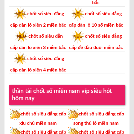
bắc
chốt số siêu đẳng
chốt số siêu đẳng
cấp dàn lô xiên 2 miền bắc
cấp dàn lô 10 số miền bắc
chốt số siêu đẳn
chốt số siêu đẳng
cấp dàn lô xiên 3 miền bắc
cấp đề đầu đuôi miền bắc
chốt số siêu đẳng
cấp dàn lô xiên 4 miền bắc
thần tài chốt số miền nam víp siêu hót
hôm nay
chốt số siêu đẳng cấp
chốt số siêu đẳng cấp
xỉu chủ miền nam
song thủ lô miền nam
chốt số siêu đẳng cấp
chốt số siêu đẳng cấp