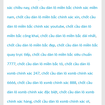
xác chiều nay
,
chốt cầu dàn lô miền bắc chính xác miền
nam
,
chốt cầu dàn lô miền bắc chính xác xin
,
chốt cầu
dàn lô miền bắc chính xác youtube
,
chốt cầu dàn lô
miền bắc công khai
,
chốt cầu dàn lô miền bắc dài nhất
,
chốt cầu dàn lô miền bắc đẹp
,
chốt cầu dàn lô miền bắc
quay trực tiếp
,
chốt cầu dàn lô miền bắc siêu chuẩn
7777
,
chốt cầu dàn lô miền bắc tô
,
chốt cầu dàn lô
xsmb chính xác 247
,
chốt cầu dàn lô xsmb chính xác
6666
,
chốt cầu dàn lô xsmb chính xác 888
,
chốt cầu
dàn lô xsmb chính xác đặc biệt
,
chốt cầu dàn lô xsmb
chính xác hàng
,
chốt cầu dàn lô xsmb chính xác ơi
,