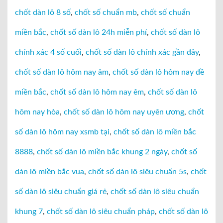
chốt dàn lô 8 số
,
chốt số chuẩn mb
,
chốt số chuẩn
miền bắc
,
chốt số dàn lô 24h miễn phí
,
chốt số dàn lô
chính xác 4 số cuối
,
chốt số dàn lô chính xác gần đây
,
chốt số dàn lô hôm nay âm
,
chốt số dàn lô hôm nay đề
miền bắc
,
chốt số dàn lô hôm nay êm
,
chốt số dàn lô
hôm nay hòa
,
chốt số dàn lô hôm nay uyên ương
,
chốt
số dàn lô hôm nay xsmb tại
,
chốt số dàn lô miền bắc
8888
,
chốt số dàn lô miền bắc khung 2 ngày
,
chốt số
dàn lô miền bắc vua
,
chốt số dàn lô siêu chuẩn 5s
,
chốt
số dàn lô siêu chuẩn giá rẻ
,
chốt số dàn lô siêu chuẩn
khung 7
,
chốt số dàn lô siêu chuẩn pháp
,
chốt số dàn lô