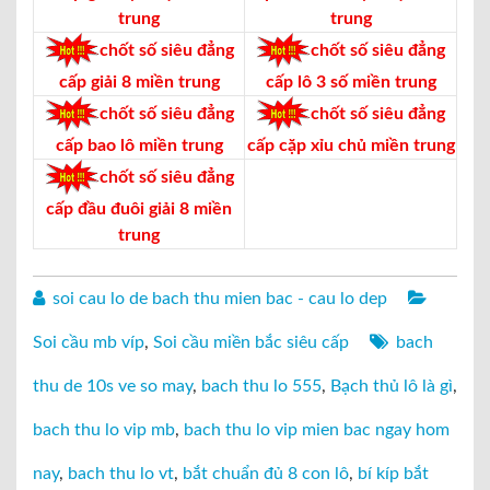
trung
trung
chốt số siêu đẳng
chốt số siêu đẳng
cấp giải 8 miền trung
cấp lô 3 số miền trung
chốt số siêu đẳng
chốt số siêu đẳng
cấp bao lô miền trung
cấp cặp xỉu chủ miền trung
chốt số siêu đẳng
cấp đầu đuôi giải 8 miền
trung
soi cau lo de bach thu mien bac - cau lo dep
Soi cầu mb víp
,
Soi cầu miền bắc siêu cấp
bach
thu de 10s ve so may
,
bach thu lo 555
,
Bạch thủ lô là gì
,
bach thu lo vip mb
,
bach thu lo vip mien bac ngay hom
nay
,
bach thu lo vt
,
bắt chuẩn đủ 8 con lô
,
bí kíp bắt