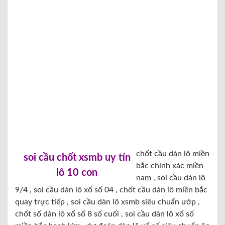
chốt cầu dàn lô miền
soi cầu chốt xsmb uy tín
bắc chính xác miền
lô 10 con
nam , soi cầu dàn lô
9/4 , soi cầu dàn lô xổ số 04 , chốt cầu dàn lô miền bắc
quay trực tiếp , soi cầu dàn lô xsmb siêu chuẩn ướp ,
chốt số dàn lô xổ số 8 số cuối , soi cầu dàn lô xổ số