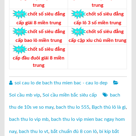
trung
trung
chốt số siêu đẳng
chốt số siêu đẳng
cấp giải 8 miền trung
cấp lô 3 số miền trung
chốt số siêu đẳng
chốt số siêu đẳng
cấp bao lô miền trung
cấp cặp xỉu chủ miền trung
chốt số siêu đẳng
cấp đầu đuôi giải 8 miền
trung
soi cau lo de bach thu mien bac - cau lo dep
Soi cầu mb víp
,
Soi cầu miền bắc siêu cấp
bach
thu de 10s ve so may
,
bach thu lo 555
,
Bạch thủ lô là gì
,
bach thu lo vip mb
,
bach thu lo vip mien bac ngay hom
nay
,
bach thu lo vt
,
bắt chuẩn đủ 8 con lô
,
bí kíp bắt