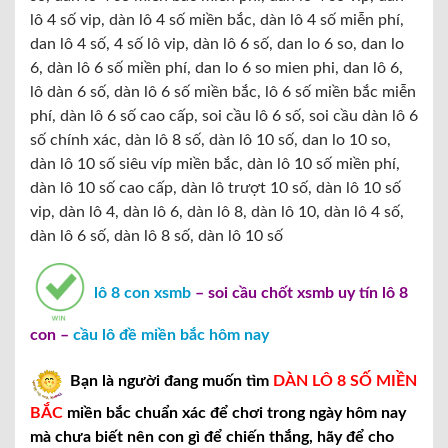
lô 4 số vip, dàn lô 4 số miền bắc, dàn lô 4 số miễn phí,
dan lô 4 số, 4 số lô vip, dàn lô 6 số, dan lo 6 so, dan lo
6, dàn lô 6 số miền phí, dan lo 6 so mien phi, dan lô 6,
lô dàn 6 số, dàn lô 6 số miền bắc, lô 6 số miền bắc miễn
phí, dàn lô 6 số cao cấp, soi cầu lô 6 số, soi cầu dàn lô 6
số chính xác, dàn lô 8 số, dàn lô 10 số, dan lo 10 so,
dàn lô 10 số siêu víp miền bắc, dàn lô 10 số miền phí,
dàn lô 10 số cao cấp, dàn lô trượt 10 số, dàn lô 10 số
vip, dàn lô 4, dàn lô 6, dàn lô 8, dàn lô 10, dàn lô 4 số,
dàn lô 6 số, dàn lô 8 số, dàn lô 10 số
lô 8 con xsmb
– soi cầu chốt xsmb uy tín lô 8
con –
cầu lô đề miền bắc hôm nay
Bạn là người đang muốn tìm
DÀN LÔ 8 SỐ MIỀN
BẮC
miền bắc chuẩn xác để chơi trong ngày hôm nay
mà chưa biết nên con gì để chiến thắng, hãy để cho