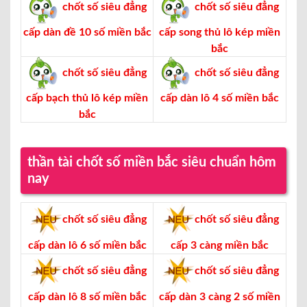
chốt số siêu đẳng
chốt số siêu đẳng
cấp dàn đề 10 số miền bắc
cấp song thủ lô kép miền
bắc
chốt số siêu đẳng
chốt số siêu đẳng
cấp bạch thủ lô kép miền
cấp dàn lô 4 số miền bắc
bắc
thần tài chốt số miền bắc siêu chuẩn hôm
nay
chốt số siêu đẳng
chốt số siêu đẳng
cấp dàn lô 6 số miền bắc
cấp 3 càng miền bắc
chốt số siêu đẳng
chốt số siêu đẳng
cấp dàn lô 8 số miền bắc
cấp dàn 3 càng 2 số miền