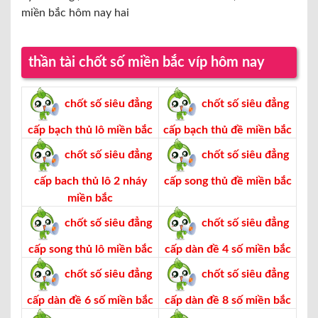
miền bắc hôm nay hai
thần tài chốt số miền bắc víp hôm nay
chốt số siêu đẳng
chốt số siêu đẳng
cấp bạch thủ lô miền bắc
cấp bạch thủ đề miền bắc
chốt số siêu đẳng
chốt số siêu đẳng
cấp bach thủ lô 2 nháy
cấp song thủ đề miền bắc
miền bắc
chốt số siêu đẳng
chốt số siêu đẳng
cấp song thủ lô miền bắc
cấp dàn đề 4 số miền bắc
chốt số siêu đẳng
chốt số siêu đẳng
cấp dàn đề 6 số miền bắc
cấp dàn đề 8 số miền bắc