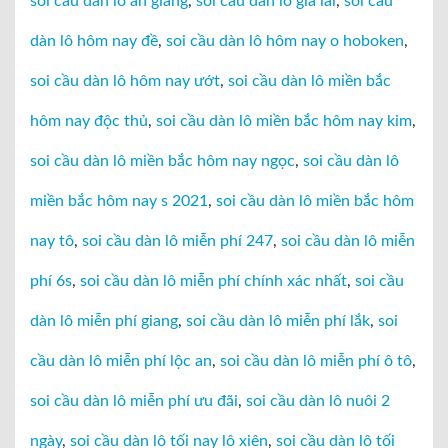
soi cầu dàn lô an giang
,
soi cầu dàn lô gia lai
,
soi cầu
dàn lô hôm nay đề
,
soi cầu dàn lô hôm nay o hoboken
,
soi cầu dàn lô hôm nay ướt
,
soi cầu dàn lô miền bắc
hôm nay độc thủ
,
soi cầu dàn lô miền bắc hôm nay kim
,
soi cầu dàn lô miền bắc hôm nay ngọc
,
soi cầu dàn lô
miền bắc hôm nay s 2021
,
soi cầu dàn lô miền bắc hôm
nay tô
,
soi cầu dàn lô miễn phí 247
,
soi cầu dàn lô miễn
phí 6s
,
soi cầu dàn lô miễn phí chính xác nhất
,
soi cầu
dàn lô miễn phí giang
,
soi cầu dàn lô miễn phí lắk
,
soi
cầu dàn lô miễn phí lộc an
,
soi cầu dàn lô miễn phí ô tô
,
soi cầu dàn lô miễn phí ưu đãi
,
soi cầu dàn lô nuôi 2
ngày
,
soi cầu dàn lô tối nay lô xiên
,
soi cầu dàn lô tối