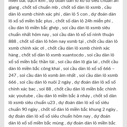
miền bắc bạch kim , dự đoán dàn lô xổ số siêu chuẩn ân
giang , chốt số chuẩn mb , chốt số dàn lô xsmb , cầu
dàn lô xsmb chính xác phí , dàn lô 5 con , dự đoán dàn
lô xổ số miền bắc plus , chốt số dàn lô 24h miễn phí ,
cầu dàn lô miền bắc ghép , soi cầu dàn lô xsmb siêu
chuẩn nhất hôm nay , soi cầu dàn lô xổ số ninh thuận
888 , chốt số dàn lô hôm nay xsmb tại , chốt cầu dàn lô
xsmb chính xác ơi , chốt cầu dàn lô xsmb chính xác
hàng , chốt số dàn lô xsmb xuantocdo , soi cầu dàn lô
xổ số miền bắc thần tài , soi cầu dàn lô gia lai , chốt cầu
dàn lô miền bắc công khai , soi cầu dàn lô xổ số 666 –
247 , soi cầu dàn lô xsmb âm nhất , soi cầu dàn lô xsmb
666 , soi cầu dàn lô nuôi 2 ngày , dự đoán dàn lô xổ số
chính xác bac , soi 88 , chốt cầu dàn lô miền bắc chính
xác youtube , cầu dàn lô miền bắc â nháy , chốt số dàn
lô xsmb siêu chuẩn u23 , dự đoán dàn lô xổ số siêu
chuẩn 90 ngày , chốt số dàn lô miền bắc khung 2 ngày ,
dự đoán dàn lô xổ số siêu chuẩn hôm nay , dự đoán
dàn lô xổ số miền bắc mùng , dự đoán dàn lô miền bắc