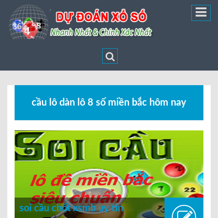
cầu lô dàn lô 8 số miền bắc hôm nay
soi cầu chốt xsmb uy tín