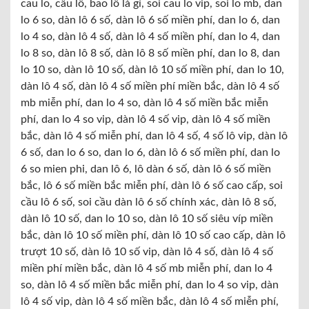
cau lo, cầu lô, bao lô là gì, soi cau lo vip, soi lo mb, dan
lo 6 so, dàn lô 6 số, dàn lô 6 số miền phí, dan lo 6, dan
lo 4 so, dàn lô 4 số, dàn lô 4 số miền phí, dan lo 4, dan
lo 8 so, dàn lô 8 số, dàn lô 8 số miền phí, dan lo 8, dan
lo 10 so, dàn lô 10 số, dàn lô 10 số miền phí, dan lo 10,
dàn lô 4 số, dàn lô 4 số miền phí miền bắc, dàn lô 4 số
mb miễn phí, dan lo 4 so, dàn lô 4 số miền bắc miễn
phí, dan lo 4 so vip, dàn lô 4 số vip, dàn lô 4 số miền
bắc, dàn lô 4 số miễn phí, dan lô 4 số, 4 số lô vip, dàn lô
6 số, dan lo 6 so, dan lo 6, dàn lô 6 số miền phí, dan lo
6 so mien phi, dan lô 6, lô dàn 6 số, dàn lô 6 số miền
bắc, lô 6 số miền bắc miễn phí, dàn lô 6 số cao cấp, soi
cầu lô 6 số, soi cầu dàn lô 6 số chính xác, dàn lô 8 số,
dàn lô 10 số, dan lo 10 so, dàn lô 10 số siêu víp miền
bắc, dàn lô 10 số miền phí, dàn lô 10 số cao cấp, dàn lô
trượt 10 số, dàn lô 10 số vip, dàn lô 4 số, dàn lô 4 số
miền phí miền bắc, dàn lô 4 số mb miễn phí, dan lo 4
so, dàn lô 4 số miền bắc miễn phí, dan lo 4 so vip, dàn
lô 4 số vip, dàn lô 4 số miền bắc, dàn lô 4 số miễn phí,