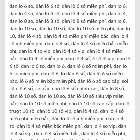
dan lo 6 so, dàn lô 6 số, dàn lô 6 số miền phí, dan lo 6,
dan lo 4 so, dàn lô 4 số, dàn lô 4 số miền phí, dan lo 4,
dan lo 8 so, dàn lô 8 số, dàn lô 8 số miền phí, dan lo 8,
dan lo 10 so, dàn lô 10 số, dàn lô 10 số miền phí, dan lo
10, dàn lô 4 số, dàn lô 4 số miền phí miền bắc, dàn lô 4
số mb miễn phí, dan lo 4 so, dàn lô 4 số miền bắc miễn
phí, dan lo 4 so vip, dàn lô 4 số vip, dàn lô 4 số miền
bắc, dàn lô 4 số miễn phí, dan lô 4 số, 4 số lô vip, dàn lô
6 số, dan lo 6 so, dan lo 6, dàn lô 6 số miền phí, dan lo
6 so mien phi, dan lô 6, lô dàn 6 số, dàn lô 6 số miền
bắc, lô 6 số miền bắc miễn phí, dàn lô 6 số cao cấp, soi
cầu lô 6 số, soi cầu dàn lô 6 số chính xác, dàn lô 8 số,
dàn lô 10 số, dan lo 10 so, dàn lô 10 số siêu víp miền
bắc, dàn lô 10 số miền phí, dàn lô 10 số cao cấp, dàn lô
trượt 10 số, dàn lô 10 số vip, dàn lô 4 số, dàn lô 4 số
miền phí miền bắc, dàn lô 4 số mb miễn phí, dan lo 4
so, dàn lô 4 số miền bắc miễn phí, dan lo 4 so vip, dàn
lô 4 số vip, dàn lô 4 số miền bắc, dàn lô 4 số miễn phí,