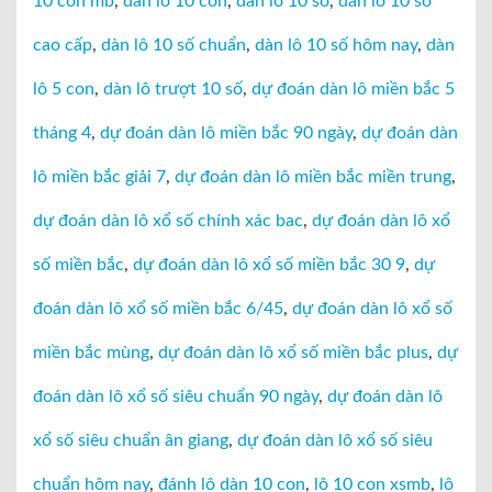
10 con mb
,
dàn lô 10 con
,
dàn lô 10 số
,
dàn lô 10 số
cao cấp
,
dàn lô 10 số chuẩn
,
dàn lô 10 số hôm nay
,
dàn
lô 5 con
,
dàn lô trượt 10 số
,
dự đoán dàn lô miền bắc 5
tháng 4
,
dự đoán dàn lô miền bắc 90 ngày
,
dự đoán dàn
lô miền bắc giải 7
,
dự đoán dàn lô miền bắc miền trung
,
dự đoán dàn lô xổ số chính xác bac
,
dự đoán dàn lô xổ
số miền bắc
,
dự đoán dàn lô xổ số miền bắc 30 9
,
dự
đoán dàn lô xổ số miền bắc 6/45
,
dự đoán dàn lô xổ số
miền bắc mùng
,
dự đoán dàn lô xổ số miền bắc plus
,
dự
đoán dàn lô xổ số siêu chuẩn 90 ngày
,
dự đoán dàn lô
xổ số siêu chuẩn ân giang
,
dự đoán dàn lô xổ số siêu
chuẩn hôm nay
,
đánh lô dàn 10 con
,
lô 10 con xsmb
,
lô