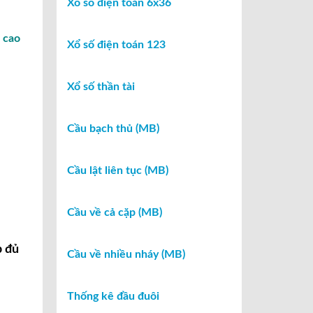
Xổ số điện toán 6x36
 cao
Xổ số điện toán 123
Xổ số thần tài
Cầu bạch thủ (MB)
Cầu lật liên tục (MB)
Cầu về cả cặp (MB)
p đủ
Cầu về nhiều nháy (MB)
Thống kê đầu đuôi