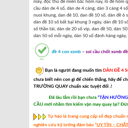
mấy, độc thủ đề miền bắc hôm nay, lô đề hôm q
cầu dàn de 4 số, dàn de 4 càng, dàn 3 càng 4 s
nuoi khung, dan đê 10, dan đề 10 số, dàn đề 6 s
dàn đề 10 số bất bại khung 3 ngày, dàn đề 10 s
số thần tài, dàn de 20 số vip, dan đề 50, dàn 5
dàn 50 số mỗi ngày, dàn 50 số đánh hàng ngày,
đề 4 con xsmb
– soi cầu chốt xsmb đề
Bạn là người đang muốn tìm
DÀN ĐỀ 4 
chưa biết nên con gì để chiến thắng, hãy để c
TRƯỜNG QUAY chuẩn xác tuyệt đối .!
Đã lâu lắm rồi bạn chưa
“TẬN HƯỞNG
CẦU mới nhằm tìm kiếm vận may quay lại? Đừng 
Tự hào là trang cung cấp số đẹp chuẩn n
nghiên cứu kỹ lưỡng đảm bảo “
UY TÍN – CH