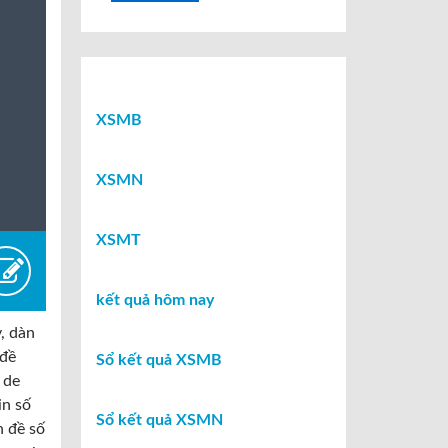
XSMB
XSMN
XSMT
kết quả hôm nay
, dàn
 đề
Sổ kết quả XSMB
 de
in số
Sổ kết quả XSMN
h đề số