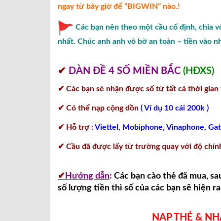
ngay từ bây giờ để “BIGWIN” nào.!
Các bạn nên theo một cầu cố định, chia v
nhất. Chúc anh anh vô bờ an toàn – tiền vào n
✔
DÀN ĐỀ 4 SỐ MIỀN BẮC
(HĐXS)
✔ Các bạn sẽ nhận được số từ tất cả thời gian
✔ Có thể nạp cộng dồn
( Ví dụ 10 cái 200k )
✔ Hỗ trợ :
Viettel, Mobiphone, Vinaphone, Ga
✔ Cầu đã được lấy từ trường quay với độ chính
✔
Hướng dẫn
:
Các bạn cào thẻ đã mua, sau
số lượng tiền thì số của các bạn sẽ hiện ra
NẠP THẺ & NH