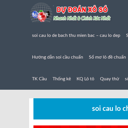
soi cau lo de bach thu mien bac – cau lo dep
Hướng dẫn soi cầu chuẩn
Sổ mơ lô đề chuẩn
TK Cầu
Thống kê
KQ Lô tô
Quay thử
s
soi cau lo 