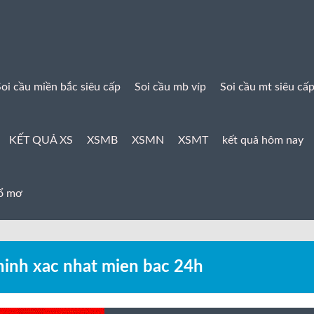
Soi cầu miền bắc siêu cấp
Soi cầu mb víp
Soi cầu mt siêu cấ
KẾT QUẢ XS
XSMB
XSMN
XSMT
kết quả hôm nay
ổ mơ
chinh xac nhat mien bac 24h