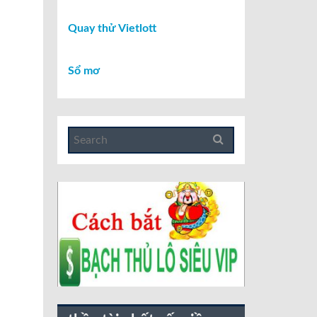
Quay thử Vietlott
Sổ mơ