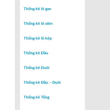
Thống kê lô gan
Thống kê lô xiên
Thống kê lô kép
Thống kê Đầu
Thống kê Đuôi
Thống kê Đầu – Đuôi
Thống kê Tổng