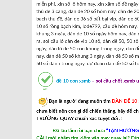
miễn phí, xin số lô hôm nay, xin xăm số đề ngà
thủ de 3 càng, dàn de 20 số hôm nay, dàn de 20
bach thu đề, dàn de 36 số bất bại vip, dàn de 60
10 số rồng bạch kim, lode799, cầu đề hôm nay, 
khung 3 ngày, dàn de 10 số ngày hôm nay, dàn d
ra, soi cầu lô dàn de vip 10 số, dàn đề 50, 50 
ngày, dàn lô de 50 con khung trong ngày, dàn đ
nay, dàn đề 50 số khung 3 ngày, dàn đề 50 số m
50 số đánh trong ngày, dự đoán dàn đề 50 số hay
đề 10 con xsmb
– soi cầu chốt xsmb u
Bạn là người đang muốn tìm
DÀN ĐỀ 10
chưa biết nên con gì để chiến thắng, hãy để c
TRƯỜNG QUAY chuẩn xác tuyệt đối .!
Đã lâu lắm rồi bạn chưa
“TẬN HƯỞNG
CẦU mới nhằm tìm kiếm vận may quay lại? Đừng 