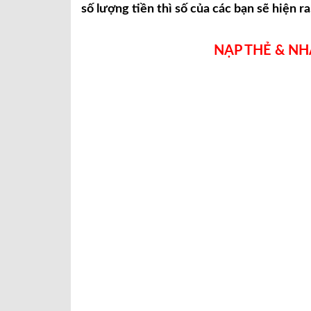
số lượng tiền thì số của các bạn sẽ hiện ra
NẠP THẺ & NH