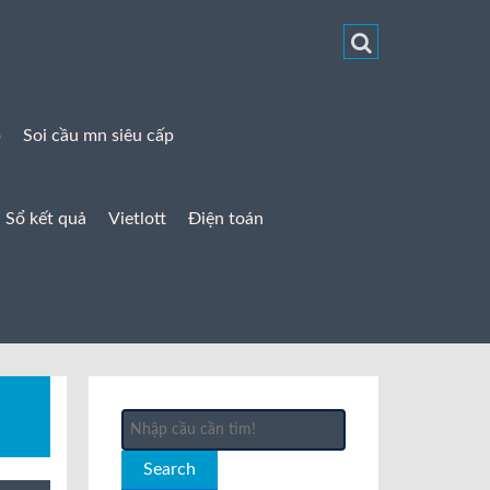
p
Soi cầu mn siêu cấp
Sổ kết quả
Vietlott
Điện toán
Search