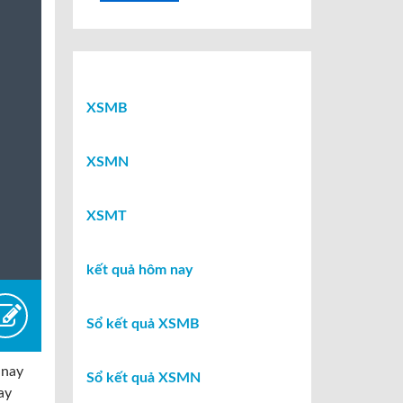
XSMB
XSMN
XSMT
kết quả hôm nay
Sổ kết quả XSMB
 nay
Sổ kết quả XSMN
ay