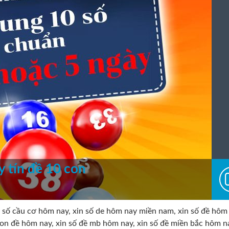
y tín đề 10 con
n số cầu cơ hôm nay, xin số de hôm nay miền nam, xin số đề hôm
con đề hôm nay, xin số đề mb hôm nay, xin số đề miền bắc hôm n