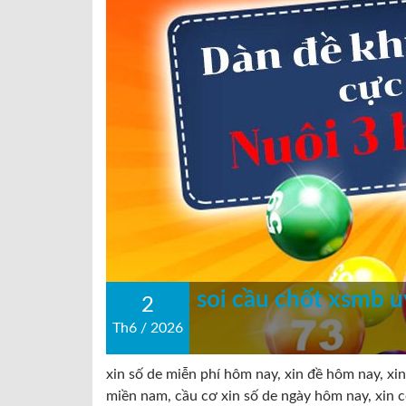
soi cầu chốt xsmb u
2
Th6
/
2026
xin số de miễn phí hôm nay, xin đề hôm nay, xi
miền nam, cầu cơ xin số de ngày hôm nay, xin 