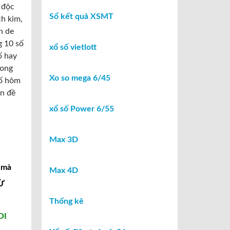
 độc
Sổ kết quả XSMT
ch kim,
n de
g 10 số
xổ số vietlott
ố hay
rong
Xo so mega 6/45
số hôm
àn đề
xổ số Power 6/55
Max 3D
 mà
Max 4D
TỪ
Thống kê
OI