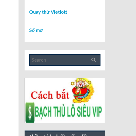
Quay thử Vietlott
Sổ mơ