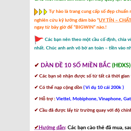
Tự hào là trang cung cấp số đẹp chuẩn n
nghiên cứu kỹ lưỡng đảm bảo “
UY TÍN – CH
ngay từ bây giờ để “BIGWIN” nào.!
Các bạn nên theo một cầu cố định, chia v
nhất. Chúc anh anh vô bờ an toàn – tiền vào n
✔
DÀN ĐỀ 10 SỐ MIỀN BẮC
(HĐXS)
✔ Các bạn sẽ nhận được số từ tất cả thời gian
✔ Có thể nạp cộng dồn
( Ví dụ 10 cái 200k )
✔ Hỗ trợ :
Viettel, Mobiphone, Vinaphone, Ga
✔ Cầu đã được lấy từ trường quay với độ chính
✔
Hướng dẫn
:
Các bạn cào thẻ đã mua, sau