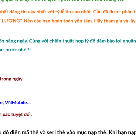
hất đáng tin cậy nhất với tỷ lễ ăn cao nhất .Cầu đã được phân t
ẤT LƯỢNG
”. Nên các bạn hoàn toàn yên tâm. Hãy tham gia và lấy
ốn hằng ngày. Cùng với chiến thuật hợp lý để đảm bảo lợi nhuận
hư nước nhé!!!.
 trong ngày
te, VNMobile…
 xác tuyệt đối.
 đó điền mã thẻ và seri thẻ vào mục nạp thẻ. Khi bạn nạ