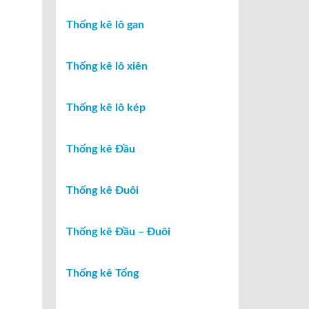
Thống kê lô gan
Thống kê lô xiên
Thống kê lô kép
Thống kê Đầu
Thống kê Đuôi
Thống kê Đầu – Đuôi
Thống kê Tổng