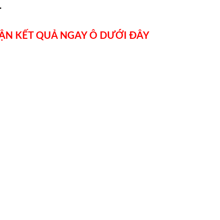
.
ẬN KẾT
QUẢ NGAY Ô DƯỚI ĐÂY