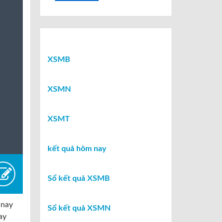
XSMB
XSMN
XSMT
kết quả hôm nay
Sổ kết quả XSMB
 nay
Sổ kết quả XSMN
ay