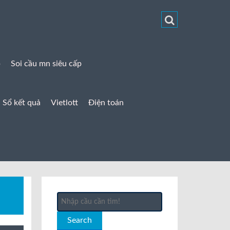
p
Soi cầu mn siêu cấp
Sổ kết quả
Vietlott
Điện toán
Search