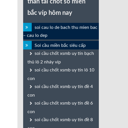
thần tài chốt số miền
bắc víp hôm nay
soi cau lo de bach thu mien bac
– cau lo dep
Soi cầu miền bắc siêu cấp
soi cầu chốt xsmb uy tín bạch
thủ lô 2 nháy víp
soi cầu chốt xsmb uy tín lô 10
con
soi cầu chốt xsmb uy tín đề 4
con
soi cầu chốt xsmb uy tín đề 6
con
soi cầu chốt xsmb uy tín đề 8