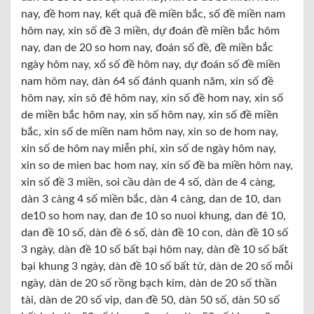
nay, đề hom nay, kết quả đề miền bắc, số đề miền nam
hôm nay, xin số đề 3 miền, dự đoán đề miền bắc hôm
nay, dan de 20 so hom nay, đoán số đề, đề miền bắc
ngày hôm nay, xổ số đề hôm nay, dự đoán số đề miền
nam hôm nay, dàn 64 số đánh quanh năm, xin số đề
hôm nay, xin sô đê hôm nay, xin số đề hom nay, xin số
de miền bắc hôm nay, xin số hôm nay, xin số đề miền
bắc, xin số de miền nam hôm nay, xin so de hom nay,
xin số de hôm nay miễn phí, xin số de ngày hôm nay,
xin so de mien bac hom nay, xin số đề ba miền hôm nay,
xin số đề 3 miền, soi cầu dàn de 4 số, dàn de 4 càng,
dàn 3 càng 4 số miền bắc, dàn 4 càng, dan de 10, dan
de10 so hom nay, dan đe 10 so nuoi khung, dan đê 10,
dan đề 10 số, dàn đề 6 số, dàn đề 10 con, dàn đề 10 số
3 ngày, dàn đề 10 số bất bại hôm nay, dàn đề 10 số bất
bại khung 3 ngày, dàn đề 10 số bất tử, dàn de 20 số mỗi
ngày, dàn de 20 số rồng bạch kim, dàn de 20 số thần
tài, dàn de 20 số vip, dan đề 50, dàn 50 số, dàn 50 số