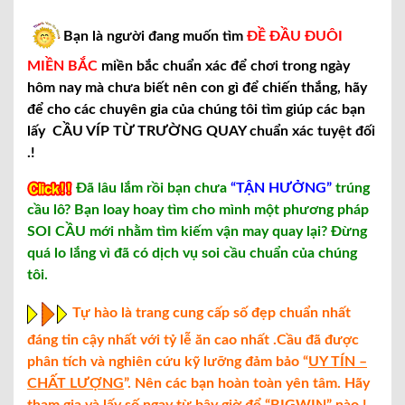
Bạn là người đang muốn tìm
ĐỀ ĐẦU ĐUÔI
MIỀN BẮC
miền bắc chuẩn xác để chơi trong ngày
hôm nay mà chưa biết nên con gì để chiến thắng, hãy
để cho các chuyên gia của chúng tôi tìm giúp các bạn
lấy CẦU VÍP TỪ TRƯỜNG QUAY chuẩn xác tuyệt đối
.!
Đã lâu lắm rồi bạn chưa
“TẬN HƯỞNG”
trúng
cầu lô? Bạn loay hoay tìm cho mình một phương pháp
SOI CẦU mới nhằm tìm kiếm vận may quay lại? Đừng
quá lo lắng vì đã có dịch vụ soi cầu chuẩn của chúng
tôi.
Tự hào là trang cung cấp số đẹp chuẩn nhất
đáng tin cậy nhất với tỷ lễ ăn cao nhất .Cầu đã được
phân tích và nghiên cứu kỹ lưỡng đảm bảo “
UY TÍN –
CHẤT LƯỢNG
”. Nên các bạn hoàn toàn yên tâm. Hãy
tham gia và lấy số ngay từ bây giờ để “BIGWIN” nào.!