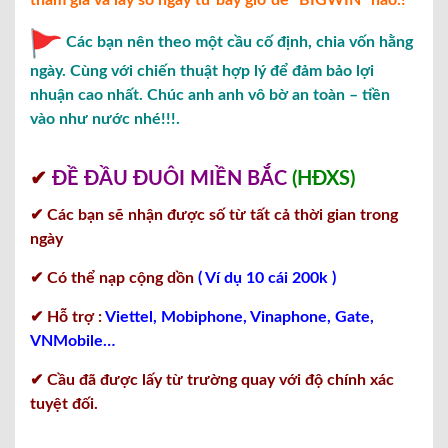
Các bạn nên theo một cầu cố định, chia vốn hằng
ngày. Cùng với chiến thuật hợp lý để đảm bảo lợi
nhuận cao nhất. Chúc anh anh vô bờ an toàn – tiền
vào như nước nhé!!!.
✔
ĐỀ ĐẦU ĐUÔI MIỀN BẮC
(HĐXS)
✔ Các bạn sẽ nhận được số từ tất cả thời gian trong
ngày
✔ Có thể nạp cộng dồn
( Ví dụ 10 cái 200k )
✔ Hỗ trợ :
Viettel, Mobiphone, Vinaphone, Gate,
VNMobile…
✔ Cầu đã được lấy từ trường quay với độ chính xác
tuyệt đối.