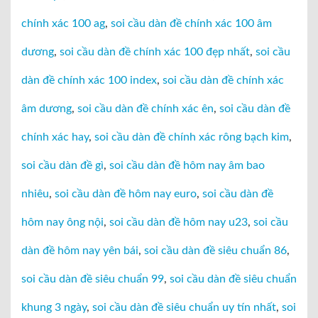
chính xác 100 ag
,
soi cầu dàn đề chính xác 100 âm
dương
,
soi cầu dàn đề chính xác 100 đẹp nhất
,
soi cầu
dàn đề chính xác 100 index
,
soi cầu dàn đề chính xác
âm dương
,
soi cầu dàn đề chính xác ên
,
soi cầu dàn đề
chính xác hay
,
soi cầu dàn đề chính xác rông bạch kim
,
soi cầu dàn đề gì
,
soi cầu dàn đề hôm nay âm bao
nhiêu
,
soi cầu dàn đề hôm nay euro
,
soi cầu dàn đề
hôm nay ông nội
,
soi cầu dàn đề hôm nay u23
,
soi cầu
dàn đề hôm nay yên bái
,
soi cầu dàn đề siêu chuẩn 86
,
soi cầu dàn đề siêu chuẩn 99
,
soi cầu dàn đề siêu chuẩn
khung 3 ngày
,
soi cầu dàn đề siêu chuẩn uy tín nhất
,
soi