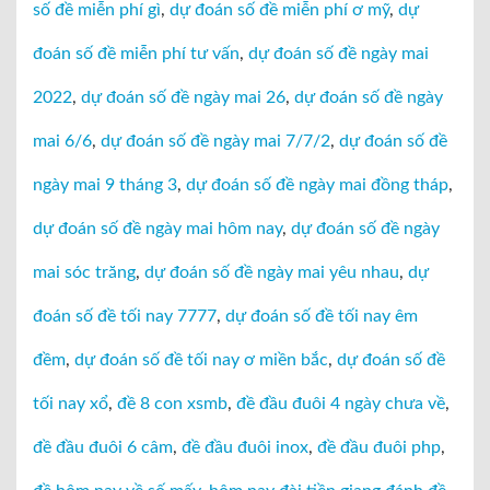
số đề miễn phí gì
,
dự đoán số đề miễn phí ơ mỹ
,
dự
đoán số đề miễn phí tư vấn
,
dự đoán số đề ngày mai
2022
,
dự đoán số đề ngày mai 26
,
dự đoán số đề ngày
mai 6/6
,
dự đoán số đề ngày mai 7/7/2
,
dự đoán số đề
ngày mai 9 tháng 3
,
dự đoán số đề ngày mai đồng tháp
,
dự đoán số đề ngày mai hôm nay
,
dự đoán số đề ngày
mai sóc trăng
,
dự đoán số đề ngày mai yêu nhau
,
dự
đoán số đề tối nay 7777
,
dự đoán số đề tối nay êm
đềm
,
dự đoán số đề tối nay ơ miền bắc
,
dự đoán số đề
tối nay xổ
,
đề 8 con xsmb
,
đề đầu đuôi 4 ngày chưa về
,
đề đầu đuôi 6 câm
,
đề đầu đuôi inox
,
đề đầu đuôi php
,