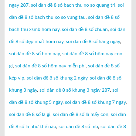
ngay 287
,
soi dàn đề 8 số bach thu xo so quang tri
,
soi
dàn đề 8 số bach thu xo so vung tau
,
soi dàn đề 8 số
bach thu xsmb hom nay
,
soi dàn đề 8 số chuan
,
soi dàn
đề 8 số đẹp nhất hôm nay
,
soi dàn đề 8 số hàng ngày
,
soi dàn đề 8 số hom nay
,
soi dàn đề 8 số hôm nay con
gì
,
soi dàn đề 8 số hôm nay miễn phí
,
soi dàn đề 8 số
kép vip
,
soi dàn đề 8 số khung 2 ngày
,
soi dàn đề 8 số
khung 3 ngày
,
soi dàn đề 8 số khung 3 ngày 287
,
soi
dàn đề 8 số khung 5 ngày
,
soi dàn đề 8 số khung 7 ngày
,
soi dàn đề 8 số là gì
,
soi dàn đề 8 số là mấy con
,
soi dàn
đề 8 số là như thế nào
,
soi dàn đề 8 số mb
,
soi dàn đề 8