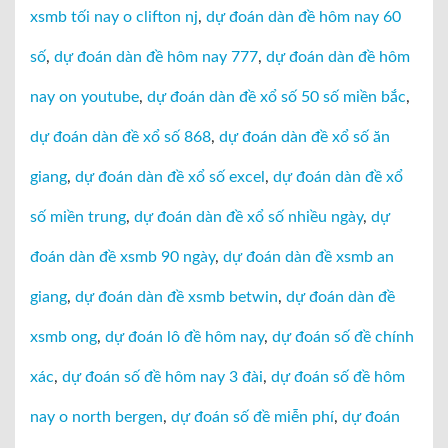
xsmb tối nay o clifton nj
,
dự đoán dàn đề hôm nay 60
số
,
dự đoán dàn đề hôm nay 777
,
dự đoán dàn đề hôm
nay on youtube
,
dự đoán dàn đề xổ số 50 số miền bắc
,
dự đoán dàn đề xổ số 868
,
dự đoán dàn đề xổ số ăn
giang
,
dự đoán dàn đề xổ số excel
,
dự đoán dàn đề xổ
số miền trung
,
dự đoán dàn đề xổ số nhiều ngày
,
dự
đoán dàn đề xsmb 90 ngày
,
dự đoán dàn đề xsmb an
giang
,
dự đoán dàn đề xsmb betwin
,
dự đoán dàn đề
xsmb ong
,
dự đoán lô đề hôm nay
,
dự đoán số đề chính
xác
,
dự đoán số đề hôm nay 3 đài
,
dự đoán số đề hôm
nay o north bergen
,
dự đoán số đề miễn phí
,
dự đoán