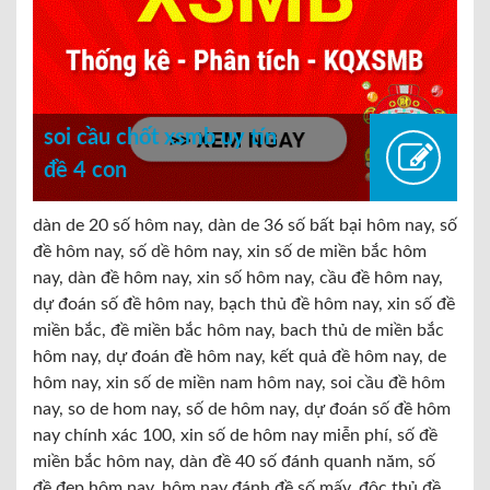
soi cầu chốt xsmb uy tín
đề 4 con
dàn de 20 số hôm nay, dàn de 36 số bất bại hôm nay, số
đề hôm nay, số dề hôm nay, xin số de miền bắc hôm
nay, dàn đề hôm nay, xin số hôm nay, cầu đề hôm nay,
dự đoán số đề hôm nay, bạch thủ đề hôm nay, xin số đề
miền bắc, đề miền bắc hôm nay, bach thủ de miền bắc
hôm nay, dự đoán đề hôm nay, kết quả đề hôm nay, de
hôm nay, xin số de miền nam hôm nay, soi cầu đề hôm
nay, so de hom nay, số de hôm nay, dự đoán số đề hôm
nay chính xác 100, xin số de hôm nay miễn phí, số đề
miền bắc hôm nay, dàn đề 40 số đánh quanh năm, số
đề đẹp hôm nay, hôm nay đánh đề số mấy, độc thủ đề