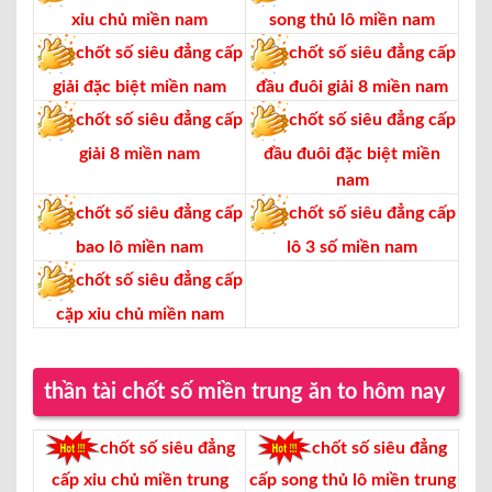
xỉu chủ miền nam
song thủ lô miền nam
chốt số siêu đẳng cấp
chốt số siêu đẳng cấp
giải đặc biệt miền nam
đầu đuôi giải 8 miền nam
chốt số siêu đẳng cấp
chốt số siêu đẳng cấp
giải 8 miền nam
đầu đuôi đặc biệt miền
nam
chốt số siêu đẳng cấp
chốt số siêu đẳng cấp
bao lô miền nam
lô 3 số miền nam
chốt số siêu đẳng cấp
cặp xỉu chủ miền nam
thần tài chốt số miền trung ăn to hôm nay
chốt số siêu đẳng
chốt số siêu đẳng
cấp xỉu chủ miền trung
cấp song thủ lô miền trung