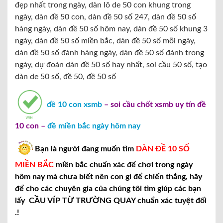
đẹp nhất trong ngày, dàn lô de 50 con khung trong
ngày, dàn đề 50 con, dàn đề 50 số 247, dàn đề 50 số
hàng ngày, dàn đề 50 số hôm nay, dàn đề 50 số khung 3
ngày, dàn đề 50 số miền bắc, dàn đề 50 số mỗi ngày,
dàn đề 50 số đánh hàng ngày, dàn đề 50 số đánh trong
ngày, dự đoán dàn đề 50 số hay nhất, soi cầu 50 số, tạo
dàn de 50 số, đề 50, đề 50 số
đề 10 con xsmb
– soi cầu chốt xsmb uy tín đề
10 con –
đề miền bắc ngày hôm nay
Bạn là người đang muốn tìm
DÀN ĐỀ 10 SỐ
MIỀN BẮC
miền bắc chuẩn xác để chơi trong ngày
hôm nay mà chưa biết nên con gì để chiến thắng, hãy
để cho các chuyên gia của chúng tôi tìm giúp các bạn
lấy CẦU VÍP TỪ TRƯỜNG QUAY chuẩn xác tuyệt đối
.!