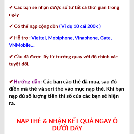
✔ Các bạn sẽ nhận được số từ tất cả thời gian trong
ngày
✔ Có thể nạp cộng dồn
( Ví dụ 10 cái 200k )
✔ Hỗ trợ :
Viettel, Mobiphone, Vinaphone, Gate,
VNMobile…
✔ Cầu đã được lấy từ trường quay với độ chính xác
tuyệt đối.
✔
Hướng dẫn
:
Các bạn cào thẻ đã mua, sau đó
điền mã thẻ và seri thẻ vào mục nạp thẻ. Khi bạn
nạp đủ số lượng tiền thì số của các bạn sẽ hiện
ra.
NẠP THẺ & NHẬN KẾT
QUẢ NGAY Ô
DƯỚI ĐÂY