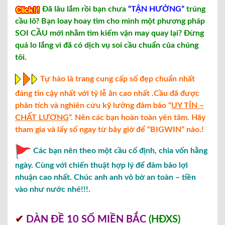
Đã lâu lắm rồi bạn chưa
“TẬN HƯỞNG”
trúng
cầu lô? Bạn loay hoay tìm cho mình một phương pháp
SOI CẦU mới nhằm tìm kiếm vận may quay lại? Đừng
quá lo lắng vì đã có dịch vụ soi cầu chuẩn của chúng
tôi.
Tự hào là trang cung cấp số đẹp chuẩn nhất
đáng tin cậy nhất với tỷ lễ ăn cao nhất .Cầu đã được
phân tích và nghiên cứu kỹ lưỡng đảm bảo “
UY TÍN –
CHẤT LƯỢNG
”. Nên các bạn hoàn toàn yên tâm. Hãy
tham gia và lấy số ngay từ bây giờ để “BIGWIN” nào.!
Các bạn nên theo một cầu cố định, chia vốn hằng
ngày. Cùng với chiến thuật hợp lý để đảm bảo lợi
nhuận cao nhất. Chúc anh anh vô bờ an toàn – tiền
vào như nước nhé!!!.
✔
DÀN ĐỀ 10 SỐ MIỀN BẮC
(HĐXS)