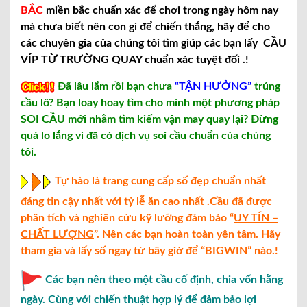
BẮC
miền bắc chuẩn xác để chơi trong ngày hôm nay
mà chưa biết nên con gì để chiến thắng, hãy để cho
các chuyên gia của chúng tôi tìm giúp các bạn lấy CẦU
VÍP TỪ TRƯỜNG QUAY chuẩn xác tuyệt đối .!
Đã lâu lắm rồi bạn chưa
“TẬN HƯỞNG”
trúng
cầu lô? Bạn loay hoay tìm cho mình một phương pháp
SOI CẦU mới nhằm tìm kiếm vận may quay lại? Đừng
quá lo lắng vì đã có dịch vụ soi cầu chuẩn của chúng
tôi.
Tự hào là trang cung cấp số đẹp chuẩn nhất
đáng tin cậy nhất với tỷ lễ ăn cao nhất .Cầu đã được
phân tích và nghiên cứu kỹ lưỡng đảm bảo “
UY TÍN –
CHẤT LƯỢNG
”. Nên các bạn hoàn toàn yên tâm. Hãy
tham gia và lấy số ngay từ bây giờ để “BIGWIN” nào.!
Các bạn nên theo một cầu cố định, chia vốn hằng
ngày. Cùng với chiến thuật hợp lý để đảm bảo lợi