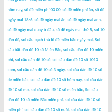
hôm nay
,
số đề miễn phí 00 00
,
số đề miễn phí ăn
,
số đề
ngày mai 18/6
,
số đề ngày mai ân
,
số đề ngày mai anh
,
số đề ngày mai quay ở đâu
,
số đề ngày mai thứ 5
,
soi 10
dàn đề
,
soi cầu bạch thủ lô đề miền bắc ngày mai
,
Soi
cầu bắt dàn đề 10 số Miền Bắc
,
soi cầu dàn đề 10 miễn
phí
,
soi cầu dàn đề 10 số
,
soi cầu dàn đề 10 số 1010
com
,
soi cầu dàn đề 10 số 3 ngày
,
soi cầu dàn đề 10 số
de miền bắc
,
soi cầu dàn đề 10 số hôm nay
,
soi cầu dàn
đề 10 số mb
,
soi cầu dàn đề 10 số miền bắc
,
Soi cầu
dàn đề 10 số miền Bắc miễn phí
,
soi cầu dàn đề 10 số
miễn phí
,
soi cầu dàn đề 10 số nuôi
,
soi cầu dàn đề 10