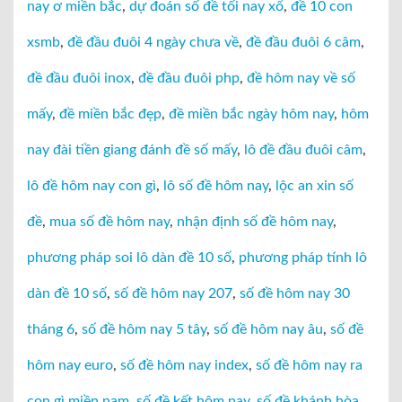
nay ơ miền bắc
,
dự đoán số đề tối nay xổ
,
đề 10 con
xsmb
,
đề đầu đuôi 4 ngày chưa về
,
đề đầu đuôi 6 câm
,
đề đầu đuôi inox
,
đề đầu đuôi php
,
đề hôm nay về số
mấy
,
đề miền bắc đẹp
,
đề miền bắc ngày hôm nay
,
hôm
nay đài tiền giang đánh đề số mấy
,
lô đề đầu đuôi câm
,
lô đề hôm nay con gì
,
lô số đề hôm nay
,
lộc an xin số
đề
,
mua số đề hôm nay
,
nhận định số đề hôm nay
,
phương pháp soi lô dàn đề 10 số
,
phương pháp tính lô
dàn đề 10 số
,
số đề hôm nay 207
,
số đề hôm nay 30
tháng 6
,
số đề hôm nay 5 tây
,
số đề hôm nay âu
,
số đề
hôm nay euro
,
số đề hôm nay index
,
số đề hôm nay ra
con gì miền nam
,
số đề kết hôm nay
,
số đề khánh hòa