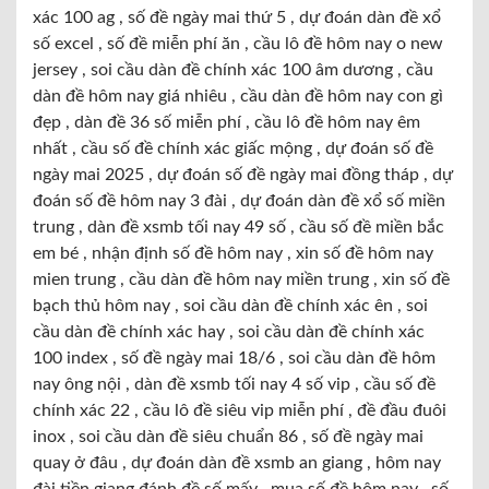
xác 100 ag , số đề ngày mai thứ 5 , dự đoán dàn đề xổ
số excel , số đề miễn phí ăn , cầu lô đề hôm nay o new
jersey , soi cầu dàn đề chính xác 100 âm dương , cầu
dàn đề hôm nay giá nhiêu , cầu dàn đề hôm nay con gì
đẹp , dàn đề 36 số miễn phí , cầu lô đề hôm nay êm
nhất , cầu số đề chính xác giấc mộng , dự đoán số đề
ngày mai 2025 , dự đoán số đề ngày mai đồng tháp , dự
đoán số đề hôm nay 3 đài , dự đoán dàn đề xổ số miền
trung , dàn đề xsmb tối nay 49 số , cầu số đề miền bắc
em bé , nhận định số đề hôm nay , xin số đề hôm nay
mien trung , cầu dàn đề hôm nay miền trung , xin số đề
bạch thủ hôm nay , soi cầu dàn đề chính xác ên , soi
cầu dàn đề chính xác hay , soi cầu dàn đề chính xác
100 index , số đề ngày mai 18/6 , soi cầu dàn đề hôm
nay ông nội , dàn đề xsmb tối nay 4 số vip , cầu số đề
chính xác 22 , cầu lô đề siêu vip miễn phí , đề đầu đuôi
inox , soi cầu dàn đề siêu chuẩn 86 , số đề ngày mai
quay ở đâu , dự đoán dàn đề xsmb an giang , hôm nay