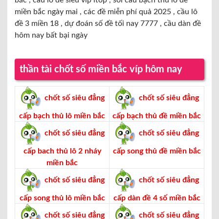
bắc , cầu lô đề siêu vip itop , soi cầu bạch thủ lô đề
miền bắc ngày mai , các đề miễn phí quả 2025 , cầu lô
đề 3 miền 18 , dự đoán số đề tối nay 7777 , cầu dàn đề
hôm nay bất bại ngày
thần tài chốt số miền bắc víp hôm nay
chốt số siêu đẳng
chốt số siêu đẳng
cấp bạch thủ lô miền bắc
cấp bạch thủ đề miền bắc
chốt số siêu đẳng
chốt số siêu đẳng
cấp bach thủ lô 2 nháy
cấp song thủ đề miền bắc
miền bắc
chốt số siêu đẳng
chốt số siêu đẳng
cấp song thủ lô miền bắc
cấp dàn đề 4 số miền bắc
chốt số siêu đẳng
chốt số siêu đẳng