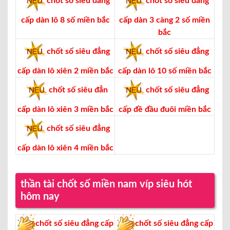
chốt số siêu đẳng
chốt số siêu đẳng
cấp dàn lô 8 số miền bắc
cấp dàn 3 càng 2 số miền
bắc
chốt số siêu đẳng
chốt số siêu đẳng
cấp dàn lô xiên 2 miền bắc
cấp dàn lô 10 số miền bắc
chốt số siêu đẳn
chốt số siêu đẳng
cấp dàn lô xiên 3 miền bắc
cấp đề đầu đuôi miền bắc
chốt số siêu đẳng
cấp dàn lô xiên 4 miền bắc
thần tài chốt số miền nam víp siêu hót
hôm nay
chốt số siêu đẳng cấp
chốt số siêu đẳng cấp