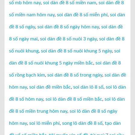
số mb hôm nay
,
soi dàn đề 8 số miền nam
,
soi dàn đề 8
số miền nam hôm nay
,
soi dàn đề 8 số miễn phí
,
soi dàn
đề 8 số ngày
,
soi dàn đề 8 số ngày hôm nay
,
soi dàn đề
8 số ngày mai
,
soi dàn đề 8 số nuôi 3 ngày
,
soi dàn đề 8
số nuôi khung
,
soi dàn đề 8 số nuôi khung 5 ngày
,
soi
dàn đề 8 số nuôi khung 5 ngày miền bắc
,
soi dàn đề 8
số rồng bạch kim
,
soi dàn đề 8 số trong ngày
,
soi dàn đề
hôm nay
,
soi dàn đề miền bắc
,
soi dàn lô 8 số
,
soi lô dàn
đề 8 số hôm nay
,
soi lô dàn đề 8 số miền bắc
,
soi lô dàn
đề 8 số miền trung hôm nay
,
soi lô dàn đề 8 số ngày
hôm nay
,
soi lô miễn phí
,
song lô dàn đề 8 số
,
tạo dàn