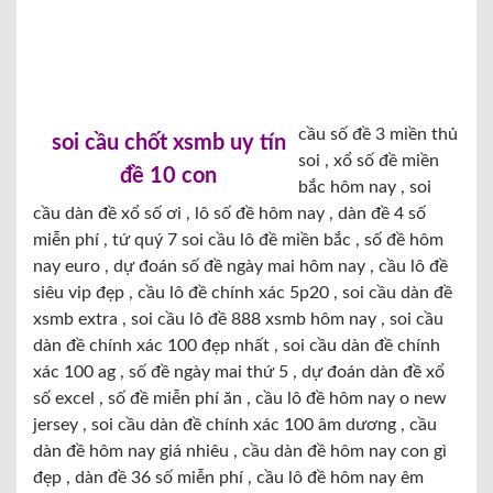
cầu số đề 3 miền thủ
soi cầu chốt xsmb uy tín
soi , xổ số đề miền
đề 10 con
bắc hôm nay , soi
cầu dàn đề xổ số ơi , lô số đề hôm nay , dàn đề 4 số
miễn phí , tứ quý 7 soi cầu lô đề miền bắc , số đề hôm
nay euro , dự đoán số đề ngày mai hôm nay , cầu lô đề
siêu vip đẹp , cầu lô đề chính xác 5p20 , soi cầu dàn đề
xsmb extra , soi cầu lô đề 888 xsmb hôm nay , soi cầu
dàn đề chính xác 100 đẹp nhất , soi cầu dàn đề chính
xác 100 ag , số đề ngày mai thứ 5 , dự đoán dàn đề xổ
số excel , số đề miễn phí ăn , cầu lô đề hôm nay o new
jersey , soi cầu dàn đề chính xác 100 âm dương , cầu
dàn đề hôm nay giá nhiêu , cầu dàn đề hôm nay con gì
đẹp , dàn đề 36 số miễn phí , cầu lô đề hôm nay êm