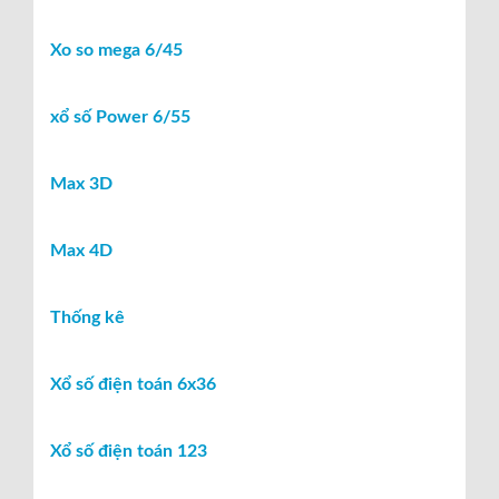
Xo so mega 6/45
xổ số Power 6/55
Max 3D
Max 4D
Thống kê
Xổ số điện toán 6x36
Xổ số điện toán 123