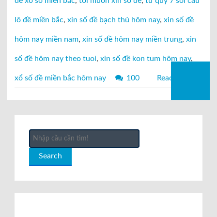
đề xổ số miền bắc
,
tôi muốn xin số đề
,
tứ quý 7 soi cầu
lô đề miền bắc
,
xin số đề bạch thủ hôm nay
,
xin số đề
hôm nay miền nam
,
xin số đề hôm nay miền trung
,
xin
số đề hôm nay theo tuoi
,
xin số đề kon tum hôm nay
,
xổ số đề miền bắc hôm nay
100
Read more
→
Search