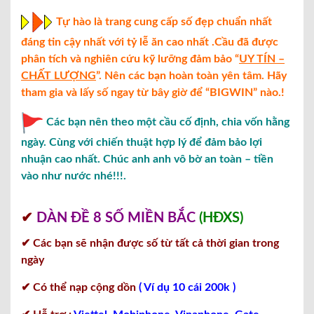
Tự hào là trang cung cấp số đẹp chuẩn nhất
đáng tin cậy nhất với tỷ lễ ăn cao nhất .Cầu đã được
phân tích và nghiên cứu kỹ lưỡng đảm bảo “
UY TÍN –
CHẤT LƯỢNG
”. Nên các bạn hoàn toàn yên tâm. Hãy
tham gia và lấy số ngay từ bây giờ để “BIGWIN” nào.!
Các bạn nên theo một cầu cố định, chia vốn hằng
ngày. Cùng với chiến thuật hợp lý để đảm bảo lợi
nhuận cao nhất. Chúc anh anh vô bờ an toàn – tiền
vào như nước nhé!!!.
✔
DÀN ĐỀ 8 SỐ MIỀN BẮC
(HĐXS)
✔ Các bạn sẽ nhận được số từ tất cả thời gian trong
ngày
✔ Có thể nạp cộng dồn
( Ví dụ 10 cái 200k )