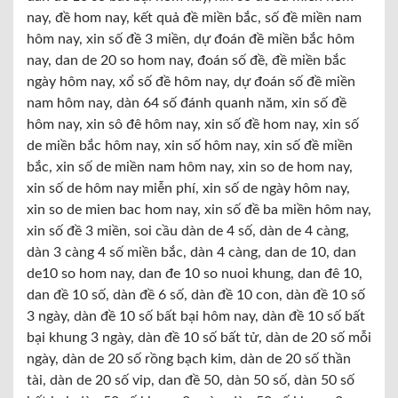
nay, đề hom nay, kết quả đề miền bắc, số đề miền nam
hôm nay, xin số đề 3 miền, dự đoán đề miền bắc hôm
nay, dan de 20 so hom nay, đoán số đề, đề miền bắc
ngày hôm nay, xổ số đề hôm nay, dự đoán số đề miền
nam hôm nay, dàn 64 số đánh quanh năm, xin số đề
hôm nay, xin sô đê hôm nay, xin số đề hom nay, xin số
de miền bắc hôm nay, xin số hôm nay, xin số đề miền
bắc, xin số de miền nam hôm nay, xin so de hom nay,
xin số de hôm nay miễn phí, xin số de ngày hôm nay,
xin so de mien bac hom nay, xin số đề ba miền hôm nay,
xin số đề 3 miền, soi cầu dàn de 4 số, dàn de 4 càng,
dàn 3 càng 4 số miền bắc, dàn 4 càng, dan de 10, dan
de10 so hom nay, dan đe 10 so nuoi khung, dan đê 10,
dan đề 10 số, dàn đề 6 số, dàn đề 10 con, dàn đề 10 số
3 ngày, dàn đề 10 số bất bại hôm nay, dàn đề 10 số bất
bại khung 3 ngày, dàn đề 10 số bất tử, dàn de 20 số mỗi
ngày, dàn de 20 số rồng bạch kim, dàn de 20 số thần
tài, dàn de 20 số vip, dan đề 50, dàn 50 số, dàn 50 số