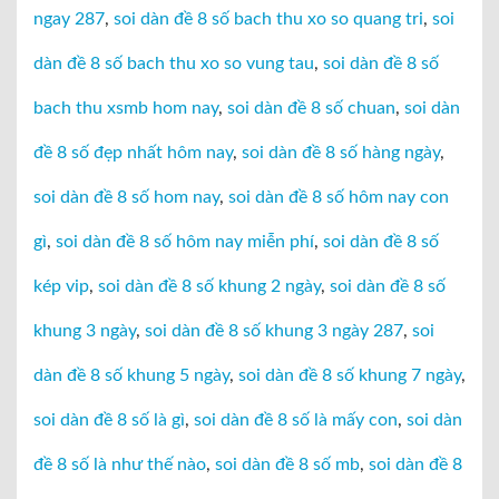
ngay 287
,
soi dàn đề 8 số bach thu xo so quang tri
,
soi
dàn đề 8 số bach thu xo so vung tau
,
soi dàn đề 8 số
bach thu xsmb hom nay
,
soi dàn đề 8 số chuan
,
soi dàn
đề 8 số đẹp nhất hôm nay
,
soi dàn đề 8 số hàng ngày
,
soi dàn đề 8 số hom nay
,
soi dàn đề 8 số hôm nay con
gì
,
soi dàn đề 8 số hôm nay miễn phí
,
soi dàn đề 8 số
kép vip
,
soi dàn đề 8 số khung 2 ngày
,
soi dàn đề 8 số
khung 3 ngày
,
soi dàn đề 8 số khung 3 ngày 287
,
soi
dàn đề 8 số khung 5 ngày
,
soi dàn đề 8 số khung 7 ngày
,
soi dàn đề 8 số là gì
,
soi dàn đề 8 số là mấy con
,
soi dàn
đề 8 số là như thế nào
,
soi dàn đề 8 số mb
,
soi dàn đề 8