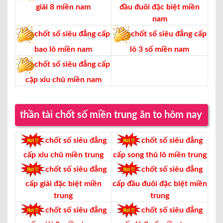
giải 8 miền nam
đầu đuôi đặc biệt miền
nam
chốt số siêu đẳng cấp
chốt số siêu đẳng cấp
bao lô miền nam
lô 3 số miền nam
chốt số siêu đẳng cấp
cặp xỉu chủ miền nam
thần tài chốt số miền trung ăn to hôm nay
chốt số siêu đẳng
chốt số siêu đẳng
cấp xỉu chủ miền trung
cấp song thủ lô miền trung
chốt số siêu đẳng
chốt số siêu đẳng
cấp giải đặc biệt miền
cấp đầu đuôi đặc biệt miền
trung
trung
chốt số siêu đẳng
chốt số siêu đẳng