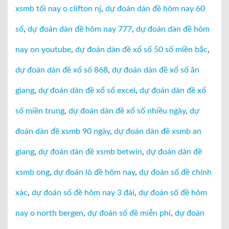
xsmb tối nay o clifton nj
,
dự đoán dàn đề hôm nay 60
số
,
dự đoán dàn đề hôm nay 777
,
dự đoán dàn đề hôm
nay on youtube
,
dự đoán dàn đề xổ số 50 số miền bắc
,
dự đoán dàn đề xổ số 868
,
dự đoán dàn đề xổ số ăn
giang
,
dự đoán dàn đề xổ số excel
,
dự đoán dàn đề xổ
số miền trung
,
dự đoán dàn đề xổ số nhiều ngày
,
dự
đoán dàn đề xsmb 90 ngày
,
dự đoán dàn đề xsmb an
giang
,
dự đoán dàn đề xsmb betwin
,
dự đoán dàn đề
xsmb ong
,
dự đoán lô đề hôm nay
,
dự đoán số đề chính
xác
,
dự đoán số đề hôm nay 3 đài
,
dự đoán số đề hôm
nay o north bergen
,
dự đoán số đề miễn phí
,
dự đoán