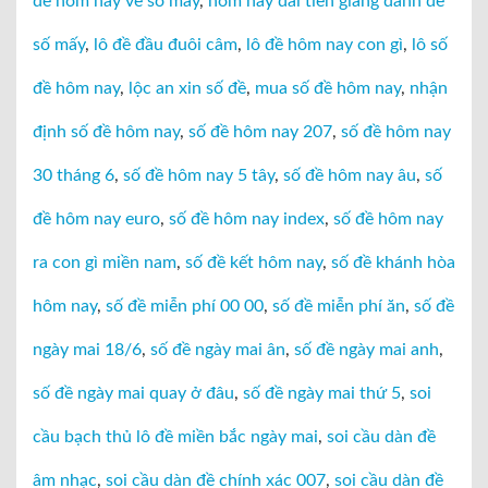
đề hôm nay về số mấy
,
hôm nay đài tiền giang đánh đề
số mấy
,
lô đề đầu đuôi câm
,
lô đề hôm nay con gì
,
lô số
đề hôm nay
,
lộc an xin số đề
,
mua số đề hôm nay
,
nhận
định số đề hôm nay
,
số đề hôm nay 207
,
số đề hôm nay
30 tháng 6
,
số đề hôm nay 5 tây
,
số đề hôm nay âu
,
số
đề hôm nay euro
,
số đề hôm nay index
,
số đề hôm nay
ra con gì miền nam
,
số đề kết hôm nay
,
số đề khánh hòa
hôm nay
,
số đề miễn phí 00 00
,
số đề miễn phí ăn
,
số đề
ngày mai 18/6
,
số đề ngày mai ân
,
số đề ngày mai anh
,
số đề ngày mai quay ở đâu
,
số đề ngày mai thứ 5
,
soi
cầu bạch thủ lô đề miền bắc ngày mai
,
soi cầu dàn đề
âm nhạc
,
soi cầu dàn đề chính xác 007
,
soi cầu dàn đề